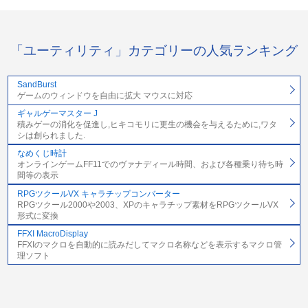
「ユーティリティ」カテゴリーの人気ランキング
SandBurst
ゲームのウィンドウを自由に拡大 マウスに対応
ギャルゲーマスター J
積みゲーの消化を促進し,ヒキコモリに更生の機会を与えるために,ワタ
シは創られました.
なめくじ時計
オンラインゲームFF11でのヴァナディール時間、および各種乗り待ち時
間等の表示
RPGツクールVX キャラチップコンバーター
RPGツクール2000や2003、XPのキャラチップ素材をRPGツクールVX
形式に変換
FFXI MacroDisplay
FFXIのマクロを自動的に読みだしてマクロ名称などを表示するマクロ管
理ソフト