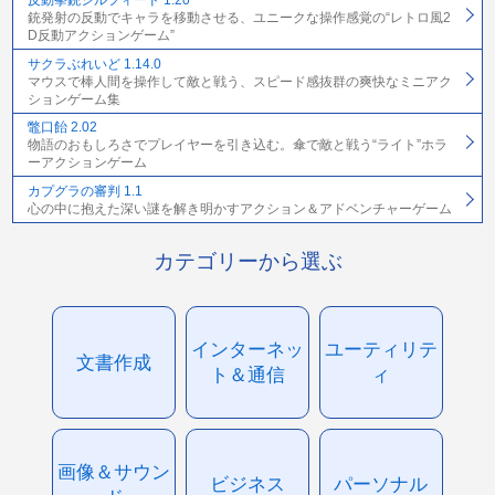
反動拳銃シルフィード 1.20
銃発射の反動でキャラを移動させる、ユニークな操作感覚の“レトロ風2
D反動アクションゲーム”
サクラぶれいど 1.14.0
マウスで棒人間を操作して敵と戦う、スピード感抜群の爽快なミニアク
ションゲーム集
鼈口飴 2.02
物語のおもしろさでプレイヤーを引き込む。傘で敵と戦う“ライト”ホラ
ーアクションゲーム
カプグラの審判 1.1
心の中に抱えた深い謎を解き明かすアクション＆アドベンチャーゲーム
カテゴリーから選ぶ
インターネッ
ユーティリテ
文書作成
ト＆通信
ィ
画像＆サウン
ビジネス
パーソナル