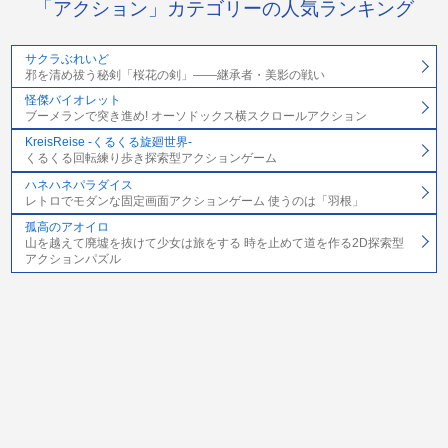
「アクション」カテゴリーの人気ランキング
サクラぶれいど
邪を清め祓う秘剣「桜花の剣」――継承者・美影の戦い
怪傑バイオレット
ブーメランで突き進め! オーソドックス横スクロールアクション
KreisReise -くるくる旋廻世界-
くるくる回転練り歩き探索型アクションゲーム
ハネハネパラダイス
レトロでモダンな固定画面アクションゲーム 使うのは「羽根」
孤高のアオイロ
山を越えて廃墟を抜けて少女は旅をする 時を止めて道を作る2D探索型
アクションパズル