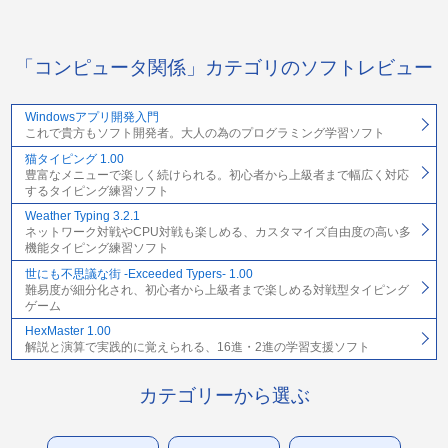
「コンピュータ関係」カテゴリのソフトレビュー
Windowsアプリ開発入門
これで貴方もソフト開発者。大人の為のプログラミング学習ソフト
猫タイピング 1.00
豊富なメニューで楽しく続けられる。初心者から上級者まで幅広く対応
するタイピング練習ソフト
Weather Typing 3.2.1
ネットワーク対戦やCPU対戦も楽しめる、カスタマイズ自由度の高い多
機能タイピング練習ソフト
世にも不思議な街 -Exceeded Typers- 1.00
難易度が細分化され、初心者から上級者まで楽しめる対戦型タイピング
ゲーム
HexMaster 1.00
解説と演算で実践的に覚えられる、16進・2進の学習支援ソフト
カテゴリーから選ぶ