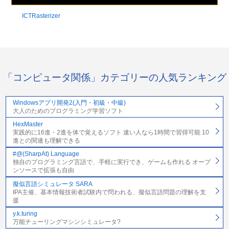
ICTRasterizer
「コンピュータ関係」カテゴリーの人気ランキング
Windowsアプリ開発2(入門・初級・中級)
大人のためのプログラミング学習ソフト
HexMaster
実践的に16進・2進を体で覚えるソフト 速い人なら1時間で習得可能 10
進との関連も理解できる
#@(SharpAt) Language
独自のプログラミング言語で、手軽に実行でき、ゲームも作れる オープ
ンソースで拡張も自由
擬似言語シミュレータ SARA
IPA主催、基本情報技術者試験内で問われる、擬似言語問題の理解を支
援
y.k.turing
万能チューリングマシンシミュレータ?