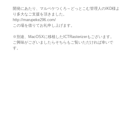
開発にあたり、マルペケつくろ～どっとこむ管理人のIKD様よ
り多大なご支援を頂きました。
http://marupeke296.com/
この場を借りてお礼申し上げます。
※別途、MacOSXに移植したICTRasterizerもございます。
ご興味がございましたらそちらもご覧いただければ幸いで
す。