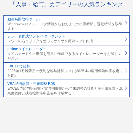
「人事・給与」カテゴリーの人気ランキング
勤務時間取得ツール
Windowsのイベントログ情報からおおよその出勤時間、退勤時間を取得
する
シフト表作成ソフト ペタペタシフト
マウスの右クリックを使ってサクサク簡単シフト作成
pittimeタイムレコーダー
タイムカードや出勤簿を簡単に作成できるタイムレコーダーをお試しく
ださい
EXCELで給料
2026年1月以降用の便利な給与計算ソフト(2025.4の雇用保険料率改定に
対応)
VBA 給与計算・年末調整 R08
EXCELで給与明細書・賞与明細書から年末調整の計算と源泉徴収票・源
泉徴収簿と扶養控除等申告書を作成する