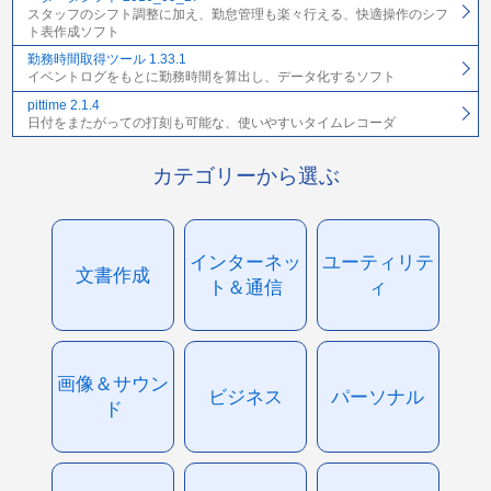
スタッフのシフト調整に加え、勤怠管理も楽々行える、快適操作のシフ
ト表作成ソフト
勤務時間取得ツール 1.33.1
イベントログをもとに勤務時間を算出し、データ化するソフト
pittime 2.1.4
日付をまたがっての打刻も可能な、使いやすいタイムレコーダ
カテゴリーから選ぶ
インターネッ
ユーティリテ
文書作成
ト＆通信
ィ
画像＆サウン
ビジネス
パーソナル
ド