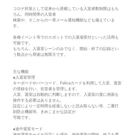
コロナ対策として従来から搭載している入室者数制限はもち
ろん、同時間帯の入室者
検索や、そこからの一斉メール通知機能なども備えていま
す。
各種イベント等でのスポットでの入退場受付といった活用も
可能です。
もちろん、入退室シーンのみでなく、開始・終了の記録とい
う観点から用途は無限大です。
主な機能
●入退室管理
キーボードやバーコード、Felicaカードを利用して入室、退室
の登録を行い、在室者を管理します。
入室、退室は自動的に判断しますので、入退室の度に画面を
操作する必要はありません。
設定により一定時間を経過しないと読み取らない等、二重打
刻防止機能等、きめこまかな設定が
可能です。
●途中退室モード
途中退室モードを設定した場合、途中退室の開始、終了を選