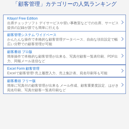
「顧客管理」カテゴリーの人気ランキング
Kitayo! Free Edition
出席チェックソフト デイサービスや習い事教室などでの出席、サービス
提供の記録が誰でも簡単に行える
顧客管理システム ワイドベース
かんたんな操作で本格的な顧客管理データベース、自由な項目設定で幅
広い分野での顧客管理が可能
顧客番頭 プロ版
簡単操作で本格的な顧客管理が出来る、写真付顧客一覧表印刷、PDF出
力、同報メール送信など
Excel Form 顧客管理
Excelで顧客管理! 売上履歴入力、売上集計表、宛名印刷等も可能
顧客番頭 フリー版
簡単に写真付の顧客管理が出来る メール作成、顧客重要度設定、はがき
宛名印刷、写真付顧客一覧表印刷など