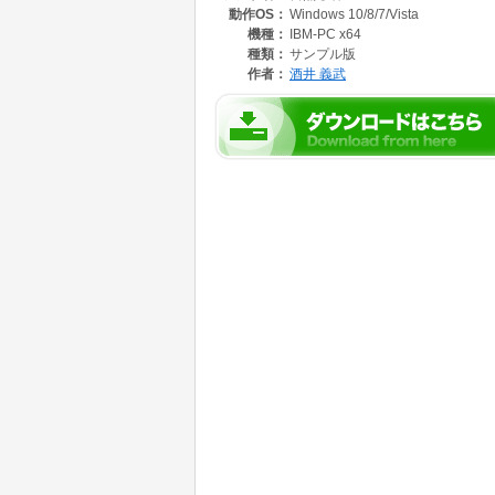
動作OS：
Windows 10/8/7/Vista
機種：
IBM-PC x64
種類：
サンプル版
作者：
酒井 義武