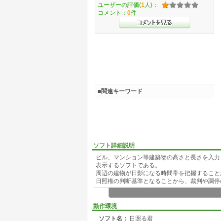
ユーザーの評価(
1
人)：
コメント：
0
件
■関連キーワード
ソフト詳細説明
ビル、マンション等建築物の高さと長さを入力
表示するソフトである。
周辺の建物が日影になる時間帯を把握すること
日照権の判断基準となることから、裁判や調停
動作環境
ソフト名：
日照る君