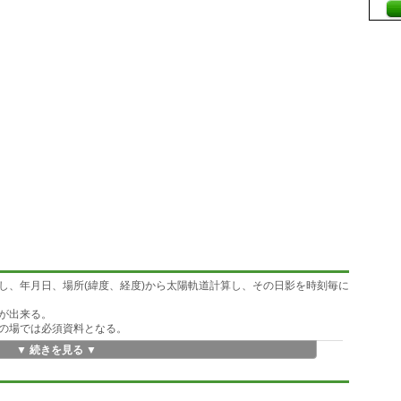
し、年月日、場所(緯度、経度)から太陽軌道計算し、その日影を時刻毎に
が出来る。
の場では必須資料となる。
▼ 続きを見る ▼