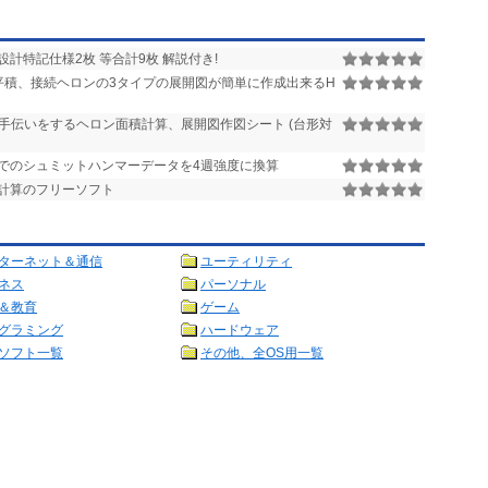
計特記仕様2枚 等合計9枚 解説付き!
平積、接続ヘロンの3タイプの展開図が簡単に作成出来るH
お手伝いをするヘロン面積計算、展開図作図シート (台形対
でのシュミットハンマーデータを4週強度に換算
値計算のフリーソフト
ターネット＆通信
ユーティリティ
ネス
パーソナル
＆教育
ゲーム
グラミング
ハードウェア
ソフト一覧
その他、全OS用一覧