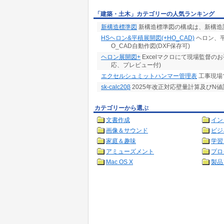
「建築・土木」カテゴリーの人気ランキング
新構造標準図
新構造標準図の構成は、新構造設
HSヘロン&平積展開図(+HO_CAD)
ヘロン、
O_CAD自動作図(DXF保存可)
ヘロン展開図+
Excelマクロにて現場監督の
応、プレビュー付)
エクセルシュミットハンマー管理表
工事現場
sk-calc20β
2025年改正対応壁量計算及びN
カテゴリーから選ぶ
文書作成
イン
画像＆サウンド
ビジ
家庭＆趣味
学習
アミューズメント
プロ
Mac OS X
製品