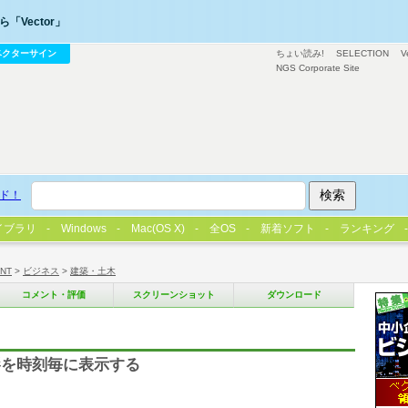
「Vector」
ベクターサイン
ちょい読み!
SELECTION
V
NGS Corporate Site
ド！
イブラリ
Windows
Mac(OS X)
全OS
新着ソフト
ランキング
/NT
>
ビジネス
>
建築・土木
コメント・評価
スクリーンショット
ダウンロード
影を時刻毎に表示する