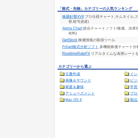
「株式・先物」カテゴリーの人気ランキング
株羅針盤XVII
プロ仕様チャート,サムネイル,スク
替,暗号資産)
Alpha Chart
総合チャートソフト/株価、決算
有料)
GetStock
株価情報の取得ツール
Fchart株式分析ソフト
多機能株価チャート分析
RealtimeRateFX
リアルタイムな為替レート
カテゴリーから選ぶ
文書作成
イン
画像＆サウンド
ビジ
家庭＆趣味
学習
アミューズメント
プロ
Mac OS X
製品