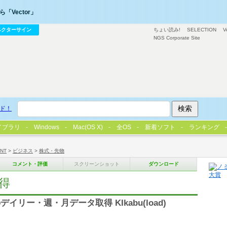
「Vector」
ベクターサイン
ちょい読み!
SELECTION
V
NGS Corporate Site
ド！
イブラリ
Windows
Mac(OS X)
全OS
新着ソフト
ランキング
/NT
>
ビジネス
>
株式・先物
コメント・評価
スクリーンショット
ダウンロード
得
リー・週・月データ取得 KIkabu(load)