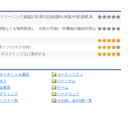
リーニング,損益計算,取引記録(国内,米国,中国,指標,為
情報などを無料取得し、分析が可能(一部機能の継続利用は
ソフト(マクロ付)
をデスクトップ上に表示する
ターネット＆通信
ユーティリティ
ネス
パーソナル
＆教育
ゲーム
グラミング
ハードウェア
ソフト一覧
その他、全OS用一覧