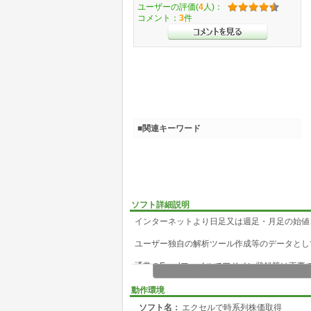
ユーザーの評価(
4
人)：
コメント：
3
件
■関連キーワード
ソフト詳細説明
インターネットより日足又は週足・月足の始値
ユーザー独自の解析ツール作成等のデータとし
通常のExcelファイルでアドイン登録等は不
す。
動作環境
ソフト名：
エクセルで時系列株価取得