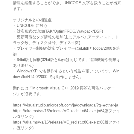
情報を編集することができ、UNICODE 文字を扱うことが出来
ます。
オリジナルとの相違点
・UNICODE に対応
・対応形式の追加(TAK/OptimFROG/Wavpack/DSF)
・更新可能なタグ情報の追加(主にアルバムアーティスト、ト
ラック数、ディスク番号、ディスク数)
・プレイヤー制御の対応プレイヤーにuLilithとfoobar2000を追
加
・64bit版も同梱(32bit版と動作は同じです。追加機能や制限は
ありません)
・WindowsXP でも動作するという報告を頂いています。Win
dows9x/NT4.0/2000 では動作しません。
動作には「Microsoft Visual C++ 2019 再頒布可能パッケー
ジ」が必要です。
https://visualstudio.microsoft.com/ja/downloads/?q=#other-ja
https://aka.ms/vs/16/release/VC_redist.x64.exe (x64版ファイ
ル直リンク)
https://aka.ms/vs/16/release/VC_redist.x86.exe (x86版ファイ
ル直リンク)