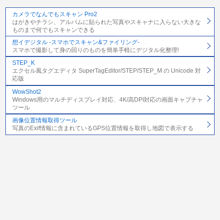
カメラでなんでもスキャン Pro2
はがきやチラシ、アルバムに貼られた写真やスキャナに入らない大きな
ものまで何でもスキャンできる
想イデジタル -スマホでスキャン&ファイリング-
スマホで撮影して身の回りのものを簡単手軽にデジタル化整理!
STEP_K
エクセル風タグエディタ SuperTagEditor/STEP/STEP_M の Unicode 対
応版
WowShot2
Windows用のマルチディスプレイ対応、4K/高DPI対応の画面キャプチャ
ツール
画像位置情報取得ツール
写真のExif情報に含まれているGPS位置情報を取得し地図で表示する