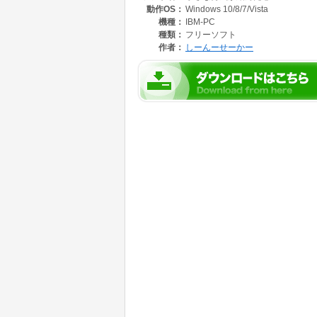
動作OS：
Windows 10/8/7/Vista
*立ち絵はありません。
機種：
IBM-PC
ツール:NScripter2
種類：
フリーソフト
プレイ時間:1分程度
作者：
しーんーせーかー
END数:2
システム:画面サイズ1280×720