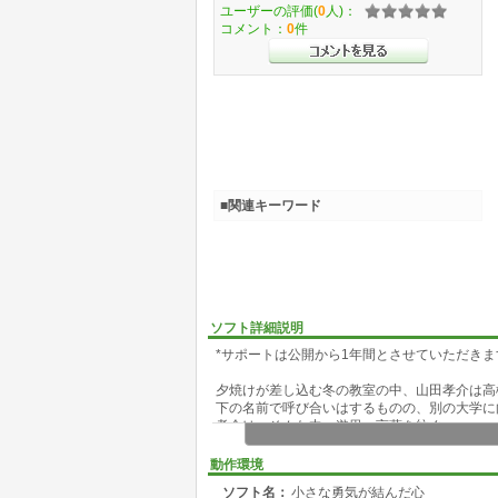
ユーザーの評価(
0
人)：
コメント：
0
件
■関連キーワード
ソフト詳細説明
*サポートは公開から1年間とさせていただきま
夕焼けが差し込む冬の教室の中、山田孝介は高
下の名前で呼び合いはするものの、別の大学に
孝介は、そんな中、遊里へ言葉を紡ぐ。
勇気を出すか、逃げるか。
ちょっとした繋がりが、のちの二人を決める―
動作環境
そんな、デジタルノベル。
ソフト名：
小さな勇気が結んだ心