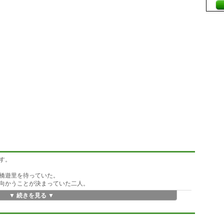
す。
橋遊里を待っていた。
向かうことが決まっていた二人。
▼ 続きを見る ▼
―。