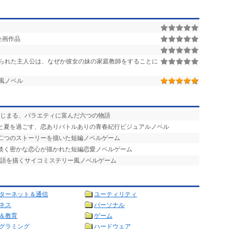
企画作品
られた主人公は、なぜか彼女の妹の家庭教師をすることに
風ノベル
はじまる、バラエティに富んだ六つの物語
ひと夏を過ごす、恋ありバトルありの青春紀行ビジュアルノベル
る二つのストーリーを描いた短編ノベルゲーム
の淡く密かな恋心が描かれた短編恋愛ノベルゲーム
物語を描くサイコミステリー風ノベルゲーム
ターネット＆通信
ユーティリティ
ネス
パーソナル
＆教育
ゲーム
グラミング
ハードウェア