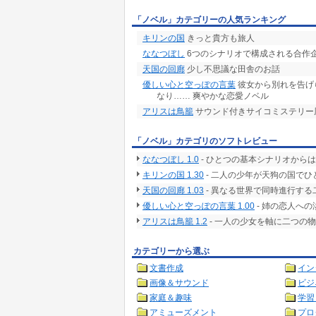
「ノベル」カテゴリーの人気ランキング
キリンの国
きっと貴方も旅人
ななつぼし
6つのシナリオで構成される合作
天国の回廊
少し不思議な田舎のお話
優しい心と空っぽの言葉
彼女から別れを告げ
なり…… 爽やかな恋愛ノベル
アリスは鳥籠
サウンド付きサイコミステリー
「ノベル」カテゴリのソフトレビュー
ななつぼし 1.0
- ひとつの基本シナリオから
キリンの国 1.30
- 二人の少年が天狗の国で
天国の回廊 1.03
- 異なる世界で同時進行す
優しい心と空っぽの言葉 1.00
- 姉の恋人へ
アリスは鳥籠 1.2
- 一人の少女を軸に二つの
カテゴリーから選ぶ
文書作成
イン
画像＆サウンド
ビジ
家庭＆趣味
学習
アミューズメント
プロ