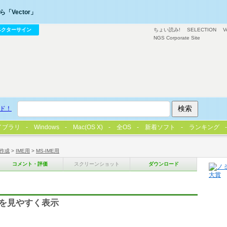
「Vector」
ベクターサイン
ちょい読み!
SELECTION
V
NGS Corporate Site
ド！
イブラリ
Windows
Mac(OS X)
全OS
新着ソフト
ランキング
作成
>
IME用
>
MS-IME用
コメント・評価
スクリーンショット
ダウンロード
」を見やすく表示