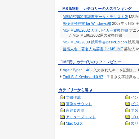
「MS-IME用」カテゴリーの人気ランキング
MSIME2000用辞書データ・テキスト版
MSI
郵便番号辞書 for Windows98
2007年 6月版
MS-IME98/2002 ガオガイガー変換辞書
アニ
たMS-IME98/2002用の変換辞書
MS-IME98/2000 競馬辞書BasicEdition
競馬用
芸能人名・著名人名辞書 for MS-IME
芸能人や
「IME用」カテゴリのソフトレビュー
AgainTyper 1.40
- 入力されたキーを記憶し、
Trail Soft Keyboard 0.97
- 手書き文字認識も
カテゴリーから選ぶ
文書作成
イン
画像＆サウンド
ビジ
家庭＆趣味
学習
アミューズメント
プロ
Mac OS X
製品