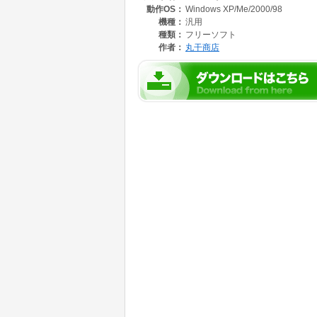
動作OS：
Windows XP/Me/2000/98
機種：
汎用
種類：
フリーソフト
作者：
丸干商店