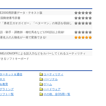
ME2000用辞書データ・テキスト版
 全国郵便番号辞書
メ「勇者王ガオガイガー」「ベターマン」の単語を収録し
語・騎手・調教師・種牡馬名など1200語以上収録!
著名人の人物名が一発で変換できる!
IMEのON/OFFによる誤入力などをカバーしてくれるユーティリティ
できるソフトキーボード
ターネット＆通信
ユーティリティ
ネス
パーソナル
＆教育
ゲーム
グラミング
ハードウェア
ソフト一覧
その他、全OS用一覧