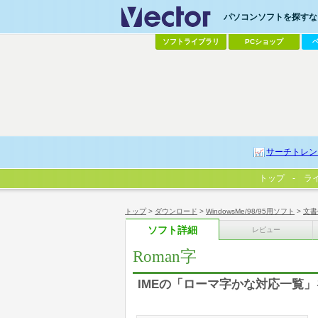
パソコンソフトを探すなら
ソフトライブラリ
PCショップ
サーチトレン
トップ
ラ
トップ
>
ダウンロード
>
WindowsMe/98/95用ソフト
>
文書
ソフト詳細
レビュー
Roman字
IMEの「ローマ字かな対応一覧