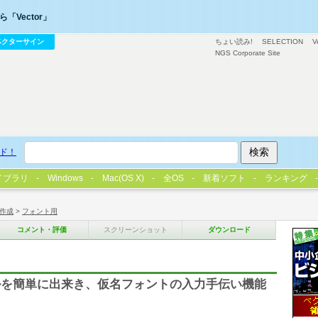
「Vector」
ベクターサイン
ちょい読み!
SELECTION
V
NGS Corporate Site
ド！
イブラリ
Windows
Mac(OS X)
全OS
新着ソフト
ランキング
作成
>
フォント用
コメント・評価
スクリーンショット
ダウンロード
ルを簡単に出来き、仮名フォントの入力手伝い機能