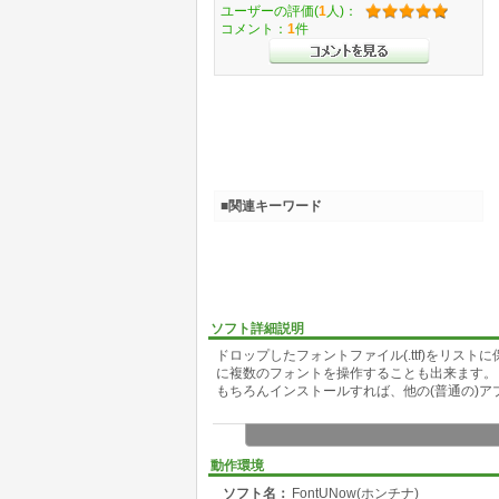
ユーザーの評価(
1
人)：
コメント：
1
件
■関連キーワード
ソフト詳細説明
ドロップしたフォントファイル(.ttf)をリス
に複数のフォントを操作することも出来ます。
もちろんインストールすれば、他の(普通の)
動作環境
ソフト名：
FontUNow(ホンチナ)