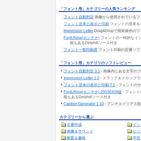
「フォント用」カテゴリーの人気ランキング
フォント自動判定
画像から使用されているフ
フォント見本の表示と印刷
フォントの見本を
Impression Letter
Drag&Dropで簡単操作
FontUNow(ホンチナ)
フォントの一時的なイ
能もあるDelphi6ソース付き
フォント一覧印刷君
フォント印刷の定番ソフト
「フォント用」カテゴリのソフトレビュー
フォント自動判定 3.1
- 画像内にある文字の
Impression Letter 1.0
- ドラッグ＆ドロップ
フォント見本の表示と印刷 7.2
- フォントの
FontUNow(ホンチナ) 20030409版
- フォン
能もあるDelphi6ソース付き
Caption Generator 1.10
- アンチエイリアス
カテゴリーから選ぶ
文書作成
イン
画像＆サウンド
ビジ
家庭＆趣味
学習