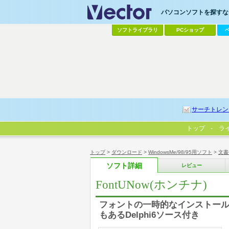
パソコンソフトを探すなら
ソフトライブラリ
PCショップ
サーチトレン
トップ
ラ
トップ
>
ダウンロード
>
WindowsMe/98/95用ソフト
>
文書
ソフト詳細
レビュー
FontUNow(ホンチナ)
フォントの一時的なインストー
もあるDelphi6ソース付き