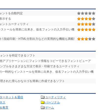
ォントを自動判定
表示する
のフォントユーティリティ
ンストールを簡単に出来き、仮名フォントの入力手伝い機
! 段組印刷・HTML分割出力などの実用的な機能も満載!
フォントを特定できるソフト
で他アプリケーションにフォント情報をコピーできるフォントビューア
サンプルをさまざまな方法で表示・印刷できるユーティリティ
トの一時的なインストールを簡単に出来き、仮名フォントの入力手伝い機
処理された滑らかなロゴを簡単に作成できるソフト
ターネット＆通信
ユーティリティ
ネス
パーソナル
＆教育
ゲーム