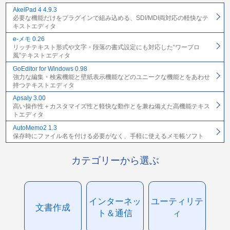
AkelPad 4 4.9.3
必要な機能だけをプラグインで組み込める、SDI/MDI両対応の軽快なテ
キストエディタ
e-メモ 0.26
リッチテキスト形式や文字・段落の書式設定にも対応した“ワープロ
風”テキストエディタ
GoEditor for Windows 0.98
強力な編集・検索機能と壁紙表示機能などのユニークな機能とをあわせ
持つテキストエディタ
Apsaly 3.00
高い操作性＋カスタマイズ性と軽快な動作とを兼ね備えた高機能テキス
トエディタ
AutoMemo2 1.3
保存時にファイル名を付ける必要がなく、手軽に使えるメモ帳ソフト
カテゴリーから選ぶ
インターネッ
ユーティリテ
文書作成
ト＆通信
ィ