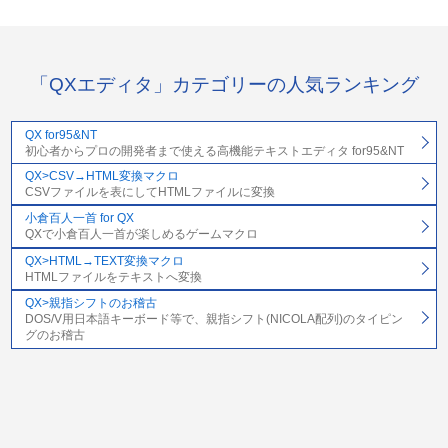
「QXエディタ」カテゴリーの人気ランキング
QX for95&NT
初心者からプロの開発者まで使える高機能テキストエディタ for95&NT
QX>CSV→HTML変換マクロ
CSVファイルを表にしてHTMLファイルに変換
小倉百人一首 for QX
QXで小倉百人一首が楽しめるゲームマクロ
QX>HTML→TEXT変換マクロ
HTMLファイルをテキストへ変換
QX>親指シフトのお稽古
DOS/V用日本語キーボード等で、親指シフト(NICOLA配列)のタイピン
グのお稽古