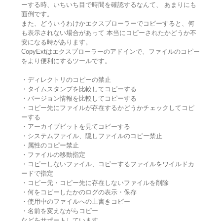
ーする時、いちいち目で時間を確認するなんて、 あまりにも
面倒です。
また、どういうわけかエクスプローラーでコピーすると、何
も表示されない場合があって 本当にコピーされたかどうか不
安になる時があります。
CopyExtはエクスプローラーのアドインで、ファイルのコピー
をより便利にするツールです。
・ディレクトリのコピーの禁止
・タイムスタンプを比較してコピーする
・バージョン情報を比較してコピーする
・コピー先にファイルが存在するかどうかチェックしてコピ
ーする
・アーカイブビットを見てコピーする
・システムファイル、隠しファイルのコピー禁止
・属性のコピー禁止
・ファイルの移動指定
・コピーしないファイル、コピーするファイルをワイルドカ
ードで指定
・コピー元・コピー先に存在しないファイルを削除
・何をコピーしたかのログの表示・保存
・使用中のファイルへの上書きコピー
・名前を変えながらコピー
などをサポートしています。