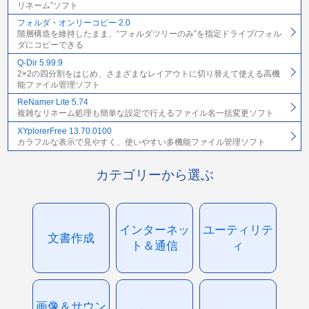
リネーム”ソフト
フォルダ・オンリーコピー 2.0
階層構造を維持したまま、“フォルダツリーのみ”を指定ドライブ/フォル
ダにコピーできる
Q-Dir 5.99.9
2×2の四分割をはじめ、さまざまなレイアウトに切り替えて使える高機
能ファイル管理ソフト
ReNamer Lite 5.74
複雑なリネーム処理も簡単な設定で行えるファイル名一括変更ソフト
XYplorerFree 13.70.0100
カラフルな表示で見やすく、使いやすい多機能ファイル管理ソフト
カテゴリーから選ぶ
インターネッ
ユーティリテ
文書作成
ト＆通信
ィ
画像＆サウン