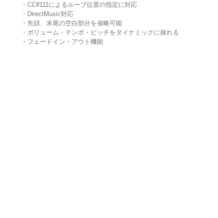
・CC#111によるループ位置の指定に対応
・DirectMusic対応
・先頭、末尾の空白部分を省略可能
・ボリューム・テンポ・ピッチをダイナミックに操れる
・フェードイン・アウト機能