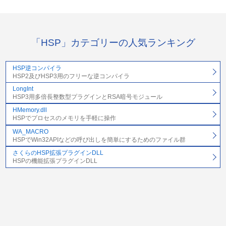
「HSP」カテゴリーの人気ランキング
HSP逆コンパイラ
HSP2及びHSP3用のフリーな逆コンパイラ
LongInt
HSP3用多倍長整数型プラグインとRSA暗号モジュール
HMemory.dll
HSPでプロセスのメモリを手軽に操作
WA_MACRO
HSPでWin32APIなどの呼び出しを簡単にするためのファイル群
さくらのHSP拡張プラグインDLL
HSPの機能拡張プラグインDLL