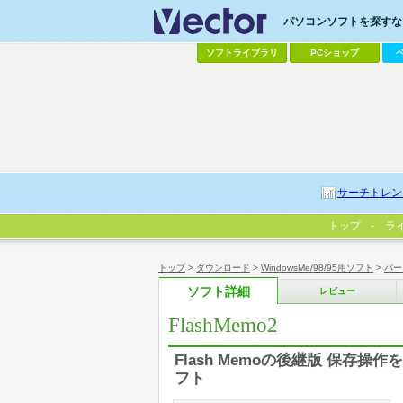
パソコンソフトを探すなら
ソフトライブラリ
PCショップ
サーチトレン
トップ
ラ
トップ
>
ダウンロード
>
WindowsMe/98/95用ソフト
>
パー
ソフト詳細
レビュー
FlashMemo2
Flash Memoの後継版 保
フト