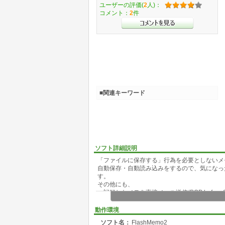
ユーザーの評価(
2
人)：
コメント：
2
件
■関連キーワード
ソフト詳細説明
「ファイルに保存する」行為を必要としないメ
自動保存・自動読み込みをするので、気になっ
す。
その他にも、
・記録したメモを直接メール送信(POP before 
・指定した範囲をGoogle等の検索サービス(38
・メモの先頭行をそのままファイル名に指定
動作環境
など、多くの便利な機能を搭載しています。
ソフト名：
FlashMemo2