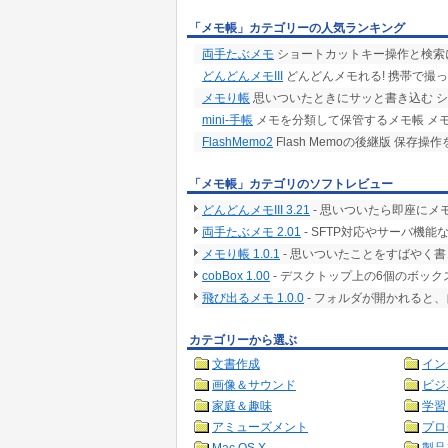
「メモ帳」カテゴリーの人気ランキング
両手たぶメモ
ショートカットキー操作と検索に特
どんどんメモIII
どんどんメモれる! 携帯で撮っ
メモり帳
思いついたときにサッと書き込む 
mini-手帳
メモを分類して保管するメモ帳 メ
FlashMemo2
Flash Memoの後継版 保
「メモ帳」カテゴリのソフトレビュー
どんどんメモIII 3.21
- 思いついたら即座にメ
両手たぶメモ 2.01
- SFTP対応やサーバ機能
メモり帳 1.0.1
- 思いついたことをすばやく
cobBox 1.00
- デスクトップ上の6個のボッ
飛び出るメモ 1.0.0
- フォルダが開かれると
カテゴリーから選ぶ
文書作成
イン
画像＆サウンド
ビジ
家庭＆趣味
学習
アミューズメント
プロ