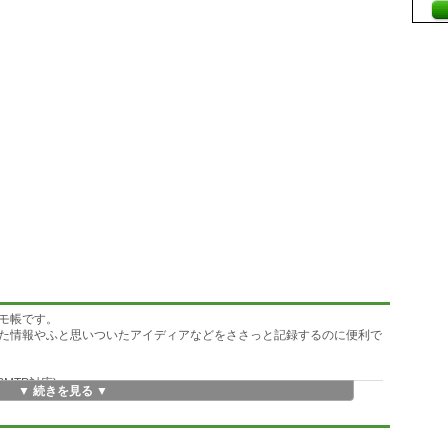
モ帳です。
た情報やふと思いついたアイディアなどをささっと記録するのに便利で
SMTP対応)
▼ 続きを見る ▼
種類)で検索