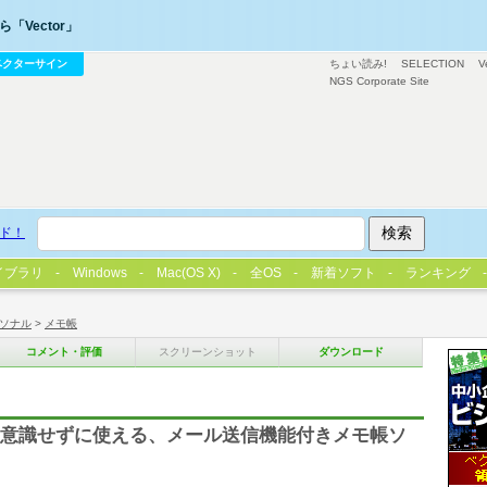
「Vector」
ベクターサイン
ちょい読み!
SELECTION
V
NGS Corporate Site
ド！
イブラリ
Windows
Mac(OS X)
全OS
新着ソフト
ランキング
ソナル
>
メモ帳
コメント・評価
スクリーンショット
ダウンロード
存操作を意識せずに使える、メール送信機能付きメモ帳ソ