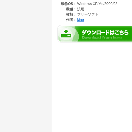
動作OS：
Windows XP/Me/2000/98
機種：
汎用
種類：
フリーソフト
作者：
kino