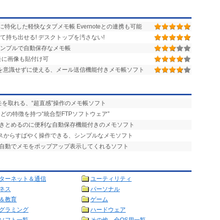
化した軽快なタブメモ帳 Evernoteとの連携も可能
て持ち出せる! デスクトップを汚さない!
シンプルで自動保存なメモ帳
モに画像も貼付け可
存操作を意識せずに使える、メール送信機能付きメモ帳ソフト
モを取れる、“超直感”操作のメモ帳ソフト
などの特徴を持つ“統合型FTPソフトウェア”
書きとめるのに便利な自動保存機能付きのメモソフト
クスからすばやく操作できる、シンプルなメモソフト
、自動でメモをポップアップ表示してくれるソフト
ターネット＆通信
ユーティリティ
ネス
パーソナル
＆教育
ゲーム
グラミング
ハードウェア