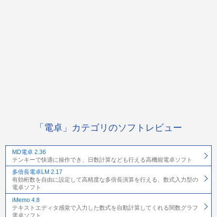
「電卓」カテゴリのソフトレビュー
MD電卓 2.36
テンキーで快適に操作でき、日数計算なども行える高機能電卓ソフト
多倍長電卓LM 2.17
有効桁数を自由に設定して高精度な多倍長演算を行える、数式入力型の
電卓ソフト
iMemo 4.8
テキストエディタ感覚で入力した数式を自動計算してくれる関数グラフ
電卓ソフト