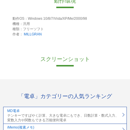
動作環境
動作OS：Windows 10/8/7/Vista/XP/Me/2000/98
機種：汎用
種類：フリーソフト
作者：
MILLGRAN
スクリーンショット
「電卓」カテゴリーの人気ランキング
MD電卓
テンキーですばやく計算、大きな電卓にもでき、日数計算・数式入力、
変数入力や関数もできる万能便利電卓
iMemo(複素メモ)