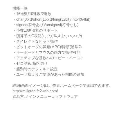
機能一覧
・16進数/10進数/2進数
・char(8bit)/short(16bit)/long(32bit)/int64(64bit)
・signed(符号あり)/unsigned(符号なし)
・小数10進演算のサポート
・演算子のC表記(+,-,*,/,%,&,|,~,<<,>>,^)
・ダイレクトなビット操作
・ビットオーダの昇順(MPC)/降順(通常?)
・キーボードとマウスの両方で操作可能
・アクティブな基数へのコピー・ペースト
・ゼロ詰め,桁区切り
・起動時のデフォルト設定
・ユーザ様よりご要望があった機能の追加
詳細(画面イメージ)は、作者ホームページで確認できます。
http://millgran.fc2web.com/
進み方:メインメニュー→ソフトウェア