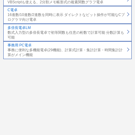
VBScriptも使える、2分割メモ帳形式の複素関数グラフ電卓
C電卓
16進数/10進数/2進数を同時に表示 ダイレクトなビット操作が可能なCプ
ログラマ向け電卓
多倍長電卓LM
数式入力型の多倍長電卓で初等関数も任意の桁数で計算可能 分数計算も
可能
事務用 PC電卓
事務に便利な多機能電卓(29機能)、計算式計算・集計計算・時間集計計
算がメイン機能