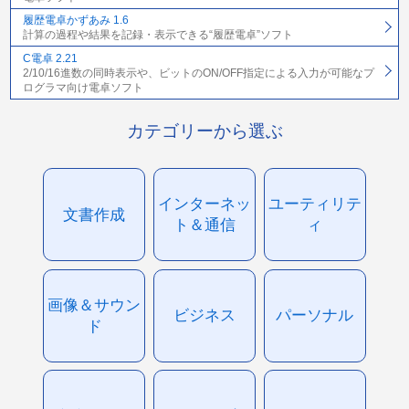
履歴電卓かずあみ 1.6
計算の過程や結果を記録・表示できる“履歴電卓”ソフト
C電卓 2.21
2/10/16進数の同時表示や、ビットのON/OFF指定による入力が可能なプ
ログラマ向け電卓ソフト
カテゴリーから選ぶ
インターネッ
ユーティリテ
文書作成
ト＆通信
ィ
画像＆サウン
ビジネス
パーソナル
ド