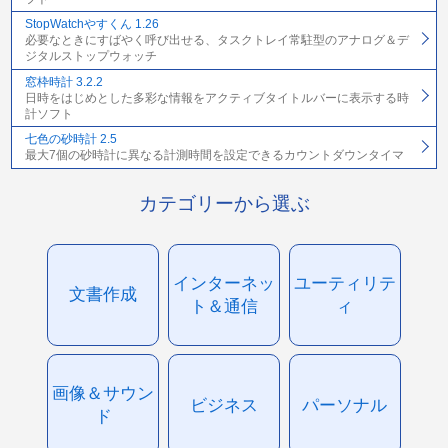
StopWatchやすくん 1.26
必要なときにすばやく呼び出せる、タスクトレイ常駐型のアナログ＆デ
ジタルストップウォッチ
窓枠時計 3.2.2
日時をはじめとした多彩な情報をアクティブタイトルバーに表示する時
計ソフト
七色の砂時計 2.5
最大7個の砂時計に異なる計測時間を設定できるカウントダウンタイマ
カテゴリーから選ぶ
インターネッ
ユーティリテ
文書作成
ト＆通信
ィ
画像＆サウン
ビジネス
パーソナル
ド