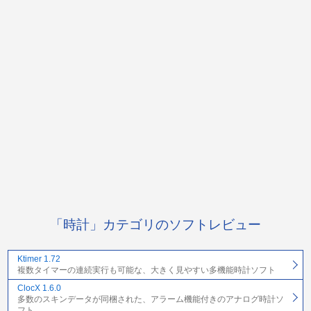
「時計」カテゴリのソフトレビュー
Ktimer 1.72
複数タイマーの連続実行も可能な、大きく見やすい多機能時計ソフト
ClocX 1.6.0
多数のスキンデータが同梱された、アラーム機能付きのアナログ時計ソ
フト