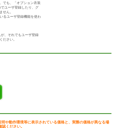
。でも、「オプション衣装
なのでユーザ登録したり、グ
ません。
 に付いているユーザ登録機能を使わ
さん。
んが、それでもユーザ登録
ください。
さま。
ゃないよ。
ミだよ！
説明や動作環境等に表示されている価格と、実際の価格が異なる場
ますの。
確認ください。