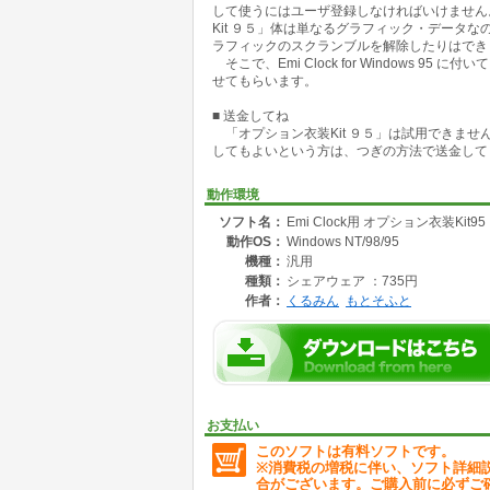
して使うにはユーザ登録しなければいけません
学園シミュレーションゲーム風セーラー服。
Kit ９５」体は単なるグラフィック・データ
4. ファイアー！ エミーヌ
ラフィックのスクランブルを解除したりはでき
う○エネルギー全開でがんばっちゃう。
そこで、Emi Clock for Windows 95
5. 一条家のメイド
せてもらいます。
同情するならSIMMをくれ！のお屋敷のメイド
6. チチダス EMI
■ 送金してね
月曜深夜の某局の天気予想のおねーさん風。
「オプション衣装Kit ９５」は試用できませ
7. 特殊部隊コマンダー
してもよいという方は、つぎの方法で送金して
迷彩服とカナリア、じゃなくて怒りの機関銃。
8. いちご王国の王女
竜騎士ゆかりのストロベリーなんちゃらの王女
動作環境
9. お嬢様伝説 EMI
ソフト名：
Emi Clock用 オプション衣装Kit95
お気楽極楽超お嬢様が、銀河を駆けめぐる。
動作OS：
Windows NT/98/95
10. 不思議の国のエミ
ある日突然不思議な国で、まあえっち。
機種：
汎用
11. えみみっくす
種類：
シェアウェア ：735円
とある学園の制服で、りみっくすしちゃう。
作者：
くるみん
もとそふと
12. バーチャ・エミ
サルもハマる格闘ゲーのおねーさん風。双子じ
13. ハイパー闘神エミ
うっきゃー！ 負けないモン！ 白エミ vs 黒エ
14. 横須賀ライダー
レザーでシブく決めたエミちゃんす。
15. HENなエミちゃん
お支払い
あずみちゃんとレズってるの。
このソフトは有料ソフトです。
16. テニスウェアですの
※消費税の増税に伴い、ソフト詳細
わたし、とろいですけど、テニスだけは、でき
合がございます。ご購入前に必ずご
17. プリティー・エミー