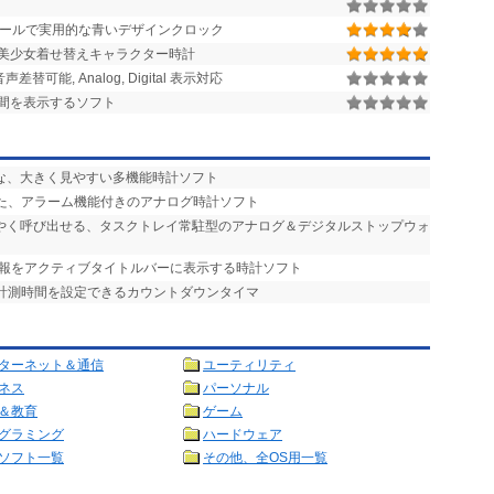
ールで実用的な青いデザインクロック
美少女着せ替えキャラクター時計
可能, Analog, Digital 表示対応
間を表示するソフト
能な、大きく見やすい多機能時計ソフト
れた、アラーム機能付きのアナログ時計ソフト
ばやく呼び出せる、タスクトレイ常駐型のアナログ＆デジタルストップウォ
情報をアクティブタイトルバーに表示する時計ソフト
る計測時間を設定できるカウントダウンタイマ
ターネット＆通信
ユーティリティ
ネス
パーソナル
＆教育
ゲーム
グラミング
ハードウェア
ソフト一覧
その他、全OS用一覧