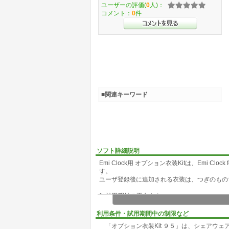
ユーザーの評価(
0
人)：
コメント：
0
件
■関連キーワード
ソフト詳細説明
Emi Clock用 オプション衣装Kitは、Emi C
す。
ユーザ登録後に追加される衣装は、つぎのもの
1. 神田明神の巫女さん
悪霊退散！ お札を貼っちゃう巫女さん。はら
2. 新世紀 エミゲリオン
利用条件・試用期間中の制限など
ガ○ナッ○スの新アニメのパイロット風衣装。
「オプション衣装Kit ９５」は、シェアウェ
3. ときめき エミちゃん