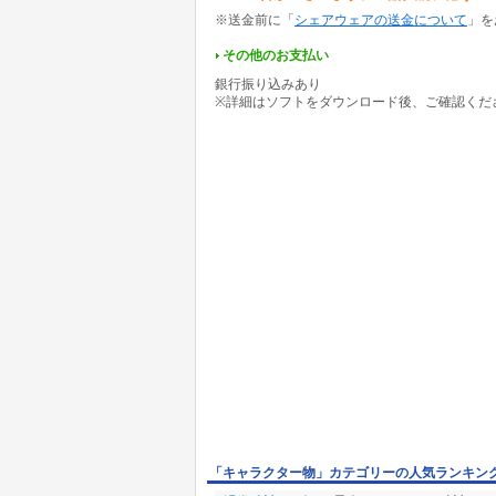
小4のえみちゃんが変身しちゃう。ピクシー・
※送金前に「
シェアウェアの送金について
」を
18. セイント・エミ
あたし、ほんとはどろぼーなの。神様、ごめん
その他のお支払い
19. ウェディング・エミ
銀行振り込みあり
わるいやつらは、わたしたちがやっつけちゃう
※詳細はソフトをダウンロード後、ご確認くだ
20. 魔法使いエミシア
平和を信じていた王子を助ける、森の魔法少女
21. 不思議の海のエミ
小麦色のアトランティスの王女。
22. キューティー・エミー H
あなたの人生、変わるわよ。
23. 機動戦艦ヒマワリ
エミカとロリロリで宇宙へ発進！ ドジガンガー
24. 激・ひまわり大戦
蒸気の力で、猫之巣会を壊滅せよ！
25. ミンキー・エミ
魔法のプリンセスが大活躍。
26. 下級生えみちゃん
先輩が好きです！
「キャラクター物」カテゴリーの人気ランキン