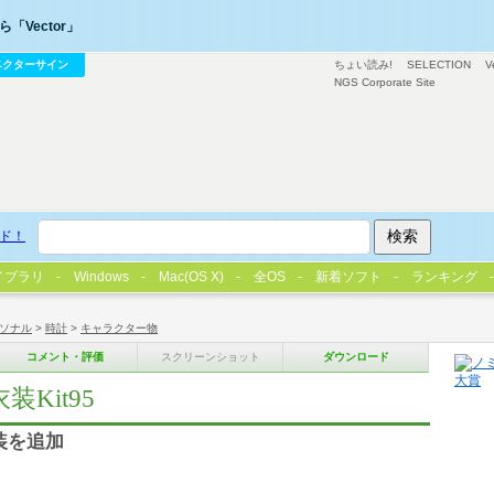
「Vector」
ベクターサイン
ちょい読み!
SELECTION
V
NGS Corporate Site
ド！
イブラリ
Windows
Mac(OS X)
全OS
新着ソフト
ランキング
ソナル
>
時計
>
キャラクター物
コメント・評価
スクリーンショット
ダウンロード
装Kit95
に衣装を追加