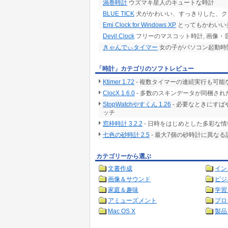
渦巻時計
ウズマキ星人のキュートな時計
BLUE TICK
犬がかわいい、すっきりした、ク
Emi Clock for Windows XP
とってもかわいい
Devil Clock
フリーのマスコット時計, 画像・音声差替
きゃんでぃタイマー
女の子がパソコン起動時
「時計」カテゴリのソフトレビュー
Ktimer 1.72
- 複数タイマーの連続実行も可
ClocX 1.6.0
- 多数のスキンデータが同梱さ
StopWatchやすくん 1.26
- 必要なときにす
ッチ
窓枠時計 3.2.2
- 日時をはじめとした多彩な
七色の砂時計 2.5
- 最大7個の砂時計に異な
カテゴリーから選ぶ
文書作成
イン
画像＆サウンド
ビジ
家庭＆趣味
学習
アミューズメント
プロ
Mac OS X
製品