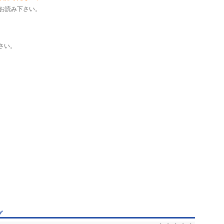
エミーもあるよ。
お読み下さい。
なさい。制服つき。
わよ。
さい。
。黄金の鍵つき。
3が熱いぜ。
グ