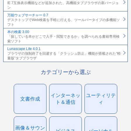
IE 7互換表示機能などが追加された、高機能タブブラウザの新バージョ
ン
万能ウェブサーチャー 0.7
デスクトップでWeb検索を手軽に行える、ツールバータイプの多機能ソ
フト
本の検索 3.00
「探している本がどこで入手・閲覧できるか」を調べられる書籍専用検
索ソフト
Lunascape Lite 4.0.1
ブラウザの強制終了を回避する「クラッシュ防止」機能が搭載された“軽
量版”タブブラウザ
カテゴリーから選ぶ
インターネッ
ユーティリテ
文書作成
ト＆通信
ィ
画像＆サウン