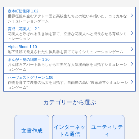
森本町防衛隊 1.02
世界征服を企むアクトー団と高校生たちとの戦いを描いた、コミカルな
シミュレーションゲーム
育成［花美人］ 2.1
花美人と呼ばれる生き物を育て、立派な花美人へと成長させる育成シミ
ュレーション
Alpha Blood 1.10
地下遺跡で発見された生体兵器を育ててゆくシミュレーションゲーム
まんが～奥の細道～ 1.20
おんぼろアパート暮らしから世界的な人気漫画家を目指すシミュレーシ
ョンゲーム
ハーヴェストグリーン 1.06
作物を育てて農場の拡大を目指す、自由度の高い“農家経営シミュレーシ
ョンゲーム”
カテゴリーから選ぶ
インターネッ
ユーティリテ
文書作成
ト＆通信
ィ