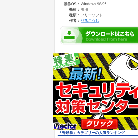
動作OS：
Windows 98/95
機種：
汎用
種類：
フリーソフト
作者：
びるこうじ
「野球拳」カテゴリーの人気ランキング