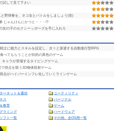
で試して見て下さい
と野球拳を、ネコ女とバトルをしましょう(笑)
 じゃんけんにかつと・・・!?
の女の子のセクシーッポーズを手に入れろ
、戦士に能力とスキルを設定し、次々と派遣する自動進行型RPG
を食べてもらうことが目的の異色のゲーム
げ」キャラが登場するタイピングゲーム
置で得点を競う3D物体投射ゲーム
で得点がハイパーインフレ化していくラインゲーム
ターネット＆通信
ユーティリティ
ネス
パーソナル
＆教育
ゲーム
グラミング
ハードウェア
ソフト一覧
その他、全OS用一覧