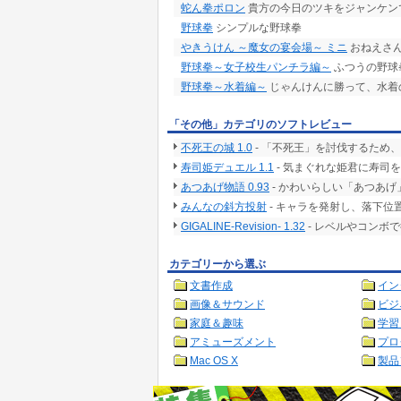
蛇ん拳ポロン
貴方の今日のツキをジャンケン
野球拳
シンプルな野球拳
やきうけん ～魔女の宴会場～ ミニ
おねえさん
野球拳～女子校生パンチラ編～
ふつうの野球拳
野球拳～水着編～
じゃんけんに勝って、水着
「その他」カテゴリのソフトレビュー
不死王の城 1.0
- 「不死王」を討伐するため
寿司姫デュエル 1.1
- 気まぐれな姫君に寿司
あつあげ物語 0.93
- かわいらしい「あつあ
みんなの斜方投射
- キャラを発射し、落下位
GIGALINE-Revision- 1.32
- レベルやコンボ
カテゴリーから選ぶ
文書作成
イン
画像＆サウンド
ビジ
家庭＆趣味
学習
アミューズメント
プロ
Mac OS X
製品