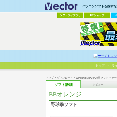
パソコンソフトを探すなら
ソフトライブラリ
PCショップ
サーチトレン
トップ
ラ
トップ
>
ダウンロード
>
WindowsMe/98/95用ソフト
>
ゲー
ソフト詳細
レビュー
BBオレンジ
野球拳ソフト