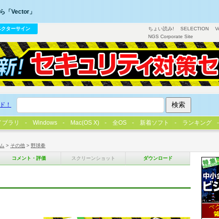
「Vector」
ベクターサイン
ちょい読み!
SELECTION
V
NGS Corporate Site
ド！
イブラリ
Windows
Mac(OS X)
全OS
新着ソフト
ランキング
ム
>
その他
>
野球拳
コメント・評価
スクリーンショット
ダウンロード