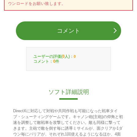
ウンロードをお願い致します。
コメント
ユーザーの評価(
人)：
0
0
コメント：
件
0
ソフト詳細説明
DirectXに対応して対戦や共同作戦も可能になった戦車タイ
プ・シューティングゲームです。キャノン砲(主砲)の仰角と初
速を調整して敵戦車を攻撃してください。敵も同様に撃って
きます。主砲で敵を倒す毎に誘導ミサイルが、面クリアか1ダ
ウン毎にバリアが、それぞれ1回使えるようになるほか、4面