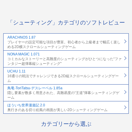
「シューティング」カテゴリのソフトレビュー
ARACHNOS 1.87
プレイヤーの設定可能な項目が豊富。初心者から上級者まで幅広く楽し
める2D横スクロールシューティングゲーム
NONA MAGIC 1.071
コミカルなストーリーと高難度のシューティングがひとつになった“ファ
ンタジー超弾幕縦シューティング”
UCHU 1.11
16通りの戦法でチャレンジできる2D縦スクロールシューティングゲー
ム
鳥竜-ToriTatsu-デスレーベル 1.85a
隠し要素が数多く用意された、高難易度の“王道”弾幕シューティングゲ
ーム
ほういち世界漫遊記 2.0
奥行きのある切り絵風の画面が美しい2Dシューティングゲーム
カテゴリーから選ぶ