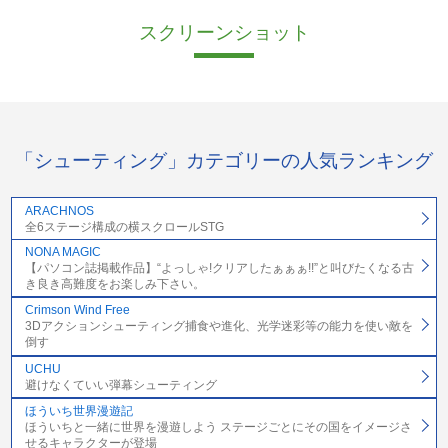
スクリーンショット
「シューティング」カテゴリーの人気ランキング
ARACHNOS
全6ステージ構成の横スクロールSTG
NONA MAGIC
【パソコン誌掲載作品】“よっしゃ!クリアしたぁぁぁ!!”と叫びたくなる古
き良き高難度をお楽しみ下さい。
Crimson Wind Free
3Dアクションシューティング捕食や進化、光学迷彩等の能力を使い敵を
倒す
UCHU
避けなくていい弾幕シューティング
ほういち世界漫遊記
ほういちと一緒に世界を漫遊しよう ステージごとにその国をイメージさ
せるキャラクターが登場