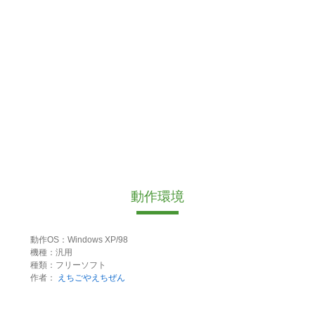
動作環境
動作OS：Windows XP/98
機種：汎用
種類：フリーソフト
作者：
えちごやえちぜん