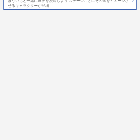
ほういちと一緒に世界を漫遊しよう ステージごとにその国をイメージさ
せるキャラクターが登場