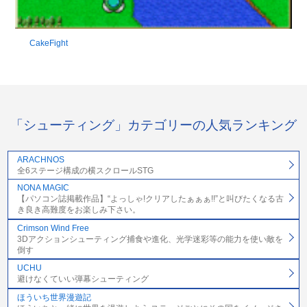
CakeFight
「シューティング」カテゴリーの人気ランキング
ARACHNOS
全6ステージ構成の横スクロールSTG
NONA MAGIC
【パソコン誌掲載作品】“よっしゃ!クリアしたぁぁぁ!!”と叫びたくなる古
き良き高難度をお楽しみ下さい。
Crimson Wind Free
3Dアクションシューティング捕食や進化、光学迷彩等の能力を使い敵を
倒す
UCHU
避けなくていい弾幕シューティング
ほういち世界漫遊記