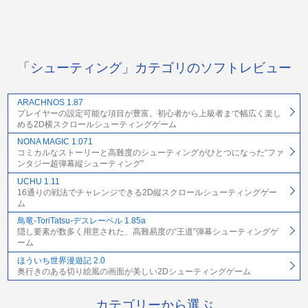
「シューティング」カテゴリのソフトレビュー
ARACHNOS 1.87
プレイヤーの設定可能な項目が豊富。初心者から上級者まで幅広く楽し
める2D横スクロールシューティングゲーム
NONA MAGIC 1.071
コミカルなストーリーと高難度のシューティングがひとつになった“ファ
ンタジー超弾幕縦シューティング”
UCHU 1.11
16通りの戦法でチャレンジできる2D縦スクロールシューティングゲー
ム
鳥竜-ToriTatsu-デスレーベル 1.85a
隠し要素が数多く用意された、高難易度の“王道”弾幕シューティングゲ
ーム
ほういち世界漫遊記 2.0
奥行きのある切り絵風の画面が美しい2Dシューティングゲーム
カテゴリーから選ぶ