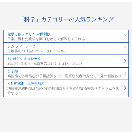
「科学」カテゴリーの人気ランキング
化学っ娘ノエリ SSP同封版
日常に溢れた化学を面白おかしく解説してくれる
シム フィールド2
生物界のつりあいのシミュレーション
2足歩行シミュレータ
2足歩行ロボット&恐竜の歩行シミュレーション
分子郎
高性能で多機能な分子量計算ソフト 理系研究者の方なら一見の価値あり
K-NET/KiK-net波形解析
地震観測網K-NET/KiK-netの観測波形とその地震応答スペクトラムを表
示する