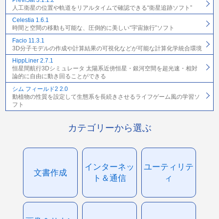
人工衛星の位置や軌道をリアルタイムで確認できる“衛星追跡ソフト”
Celestia 1.6.1
時間と空間の移動も可能な、圧倒的に美しい“宇宙旅行”ソフト
Facio 11.3.1
3D分子モデルの作成や計算結果の可視化などが可能な計算化学統合環境
HippLiner 2.7.1
恒星間航行3Dシミュレータ 太陽系近傍恒星・銀河空間を超光速・相対
論的に自由に動き回ることができる
シム フィールド2 2.0
動植物の性質を設定して生態系を長続きさせるライフゲーム風の学習ソ
フト
カテゴリーから選ぶ
インターネッ
ユーティリテ
文書作成
ト＆通信
ィ