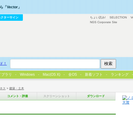
「Vector」
ベクターサイン
ちょい読み!
SELECTION
V
NGS Corporate Site
ド！
イブラリ
Windows
Mac(OS X)
全OS
新着ソフト
ランキング
ネス
>
建築・土木
コメント・評価
スクリーンショット
ダウンロード