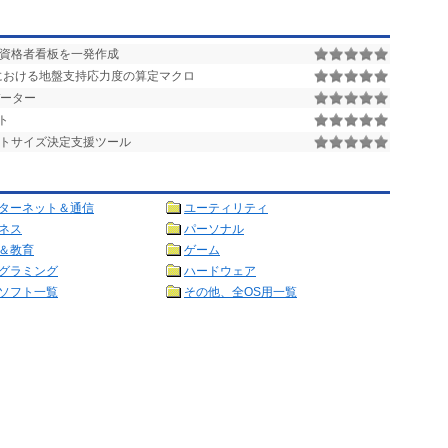
資格者看板を一発作成
における地盤支持応力度の算定マクロ
データー
ト
トサイズ決定支援ツール
ターネット＆通信
ユーティリティ
ネス
パーソナル
＆教育
ゲーム
グラミング
ハードウェア
ソフト一覧
その他、全OS用一覧