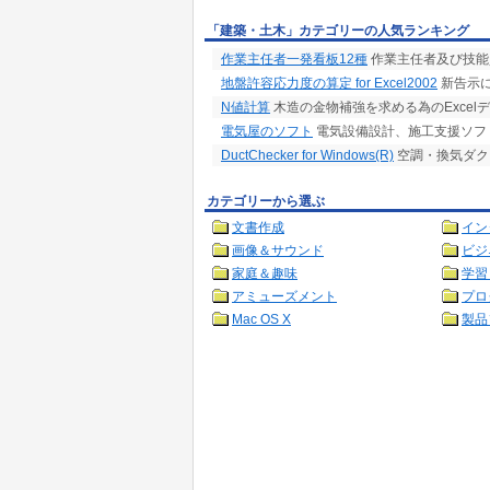
「建築・土木」カテゴリーの人気ランキング
作業主任者一発看板12種
作業主任者及び技能
地盤許容応力度の算定 for Excel2002
新告示
N値計算
木造の金物補強を求める為のExcel
電気屋のソフト
電気設備設計、施工支援ソフ
DuctChecker for Windows(R)
空調・換気ダク
カテゴリーから選ぶ
文書作成
イン
画像＆サウンド
ビジ
家庭＆趣味
学習
アミューズメント
プロ
Mac OS X
製品