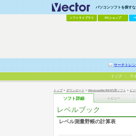
パソコンソフトを探すなら
ソフトライブラリ
PCショップ
サーチトレン
トップ
ラ
トップ
>
ダウンロード
>
WindowsMe/98/95用ソフト
>
ビジ
ソフト詳細
レビュー
レベルブック
レベル測量野帳の計算表