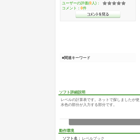
ユーザーの評価(
0
人)：
コメント：
0
件
■関連キーワード
ソフト詳細説明
レベルの計算表です。ネットで探しましたが使
水色の部分が入力する部分です。
動作環境
ソフト名：
レベルブック