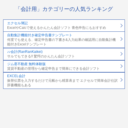
「会計用」カテゴリーの人気ランキング
エクセル簿記
ExcelやCalcで使えるかんたん会計ソフト 青色申告にもおすすめ
自動集計機能付き確定申告書テンプレート
何度でも使える、確定申告書の下書き&入力結果の確認用に自動集計機
能付きExcelテンプレート
♪♪会計(RanRanKaikei)
サルでもできる!! 驚愕のかんたん会計ソフト
ジム君不動産 無料体験版
賃貸不動産の管理から確定申告まで簡単にできる会計ソフト
EXCEL会計
振替伝票を入力するだけで元帳から精算表まで エクセルで簡単会計仕訳
辞書機能もある