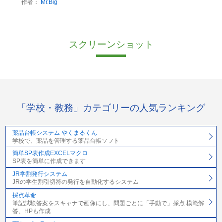
作者：
Mr.Big
スクリーンショット
「学校・教務」カテゴリーの人気ランキング
薬品台帳システム やくまるくん
学校で、薬品を管理する薬品台帳ソフト
簡単SP表作成EXCELマクロ
SP表を簡単に作成できます
JR学割発行システム
JRの学生割引切符の発行を自動化するシステム
採点革命
筆記試験答案をスキャナで画像にし、問題ごとに「手動で」採点 模範解
答、HPも作成