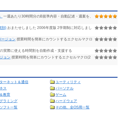
」
一週あたり30時間分のB規準内容・自動記述・週案を、
期別)
おまたせしました 2006年度版 2学期制に対応しまし
バージョン
授業時間を簡単にカウントするエクセルマクロ
の実際に使える時間割を自動作成・支援する
ージョン
授業時間を簡単にカウントするエクセルマクロ(2
ターネット＆通信
ユーティリティ
ネス
パーソナル
＆教育
ゲーム
グラミング
ハードウェア
ソフト一覧
その他、全OS用一覧