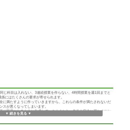
同じ科目は入れない、3連続授業を作らない、4時間授業を週1回までと
成係にはたくさんの要求が寄せられます。
全に満たすように作っていきますから、これらの条件が満たされないだ
ンスが悪くなってしまいます。
価が最適になるように作成していきますから、条件を完全に満たすこと
▼ 続きを見る ▼
します。
す。
サンプルをつけてあります。ただ、このサンプルの条件はかなりきついの