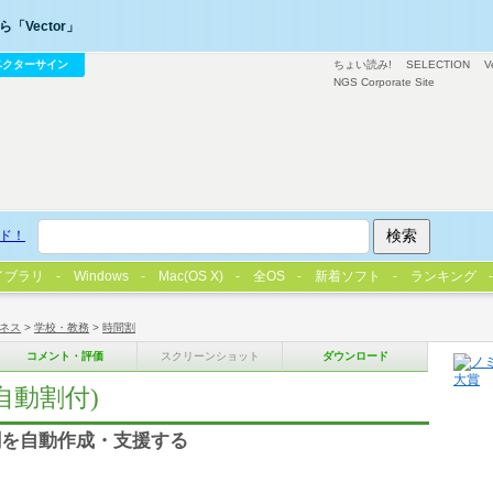
「Vector」
ベクターサイン
ちょい読み!
SELECTION
V
NGS Corporate Site
ド！
イブラリ
Windows
Mac(OS X)
全OS
新着ソフト
ランキング
ネス
>
学校・教務
>
時間割
コメント・評価
スクリーンショット
ダウンロード
自動割付)
割を自動作成・支援する