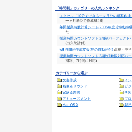
「時間割」カテゴリーの人気ランキング
エクセル「10分でできる一ヶ月分の週案作成
一ヶ月単位で作成&印刷
年間授業時数計算シート(2006年度 小学校学
た
授業時間カウントソフト 2期制パーフェクト
(出欠統計付)
wtt 時間割作成支援(駒の自動割付)
高校・中学
授業時間カウントソフト 2期制7時限対応バ
期制、7時間に対応)
カテゴリーから選ぶ
文書作成
イン
画像＆サウンド
ビジ
家庭＆趣味
学習
アミューズメント
プロ
Mac OS X
製品