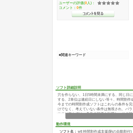
ユーザーの評価(
0
人)：
コメント：
0
件
■関連キーワード
ソフト詳細説明
穴を作らない、1日5時間未満にする、同じ日に
する、2単位は連続日にしない等々、時間割作
今までの時間割作成ソフトはこれらの条件を完
けでなく、考えていない条件は無視され、バラ
このソフトでは、条件の評価を計算し、その評
ができなくても、できるだけ良い時間割を作成
また、同時展開の最適化もある程度実行可能で
動作環境
すぐに自動作成できるサンプルと、1から作る
ソフト名：
wtt 時間割作成支援(駒の自動割付)
で、がっかりしないように(^^;)