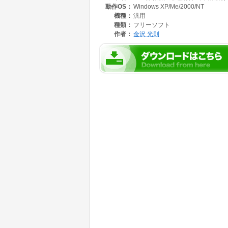
動作OS：
Windows XP/Me/2000/NT
同時展開の駒もD&Dで移動可能です。穴が空
機種：
汎用
種類：
フリーソフト
作者：
金沢 光則