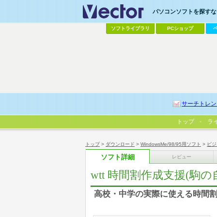
パソコンソフトを探すなら
ソフトライブラリ
PCショップ
サーチトレン
トップ
ラ
トップ
>
ダウンロード
>
WindowsMe/98/95用ソフト
>
ビジ
ソフト詳細
レビュー
wtt 時間割作成支援(駒の
高校・中学の実際に使える時間