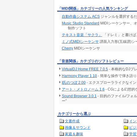
「MIDI関係」カテゴリーの人気ランキング
自動作曲システム ACS
ジャンルを選択するだ
Music Studio Standard
MIDIシーケンサー、オ
制作ソフト
テキスト音楽「サクラ」
「ドレミ」と書けば
ミノ式MIDIシーケンサ
譜面入力形(五線譜)シ
Cherry
MIDIシーケンサ
「音楽関係」カテゴリのソフトレビュー
VirtualDJ Home FREE 7.0.5
- 本格的なDJ
Harmony Player 1.1β
- 簡単な操作で弾き語
I氏のつぼ 2.00
- エクスプローラライクなイン
アート・メトロノーム 1.6
- CGによる幻想
Sound Browser 3.0.1
- 目的のファイル/フ
ー”
カテゴリーから選ぶ
文書作成
イン
画像＆サウンド
ビジ
家庭＆趣味
学習