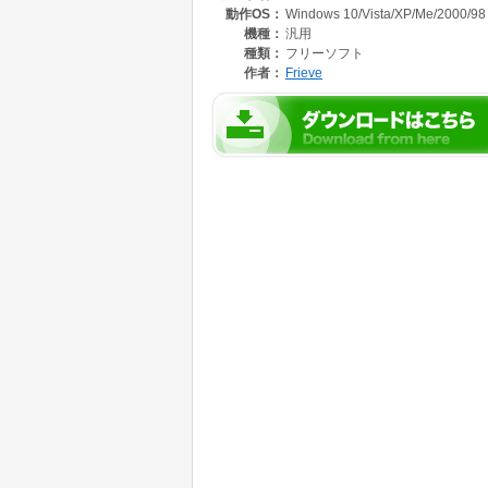
動作OS：
Windows 10/Vista/XP/Me/2000/98
ASIOドライバ(*)に対応することで、より
機種：
汎用
た。
種類：
フリーソフト
またMusic Studio ProducerはVST及びV
作者：
Frieve
可能になったことで、音作りの幅がさらに広が
(*)ASIO、及びVSTはSteinberg Soft- und 