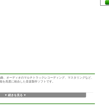
Iによる作曲、編曲、オーディオのマルチトラックレコーディング、マスタリングなど、
能を高度に統合した音楽製作ソフトです。
▼ 続きを見る ▼
操作体系は、作品の品質を向上させることはもちろん、作曲、編曲、ミ
を大幅に高め、同時に作業のストレスを軽減します。