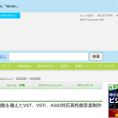
「Vector」
ベクターサイン
ちょい読み!
SELECTION
V
NGS Corporate Site
ド！
イブラリ
Windows
Mac(OS X)
全OS
新着ソフト
ランキング
＆サウンド
>
音楽関係
>
MIDI関係
コメント・評価
スクリーンショット
ダウンロード
能を備えたVST、VSTi、ASIO対応高性能音楽制作