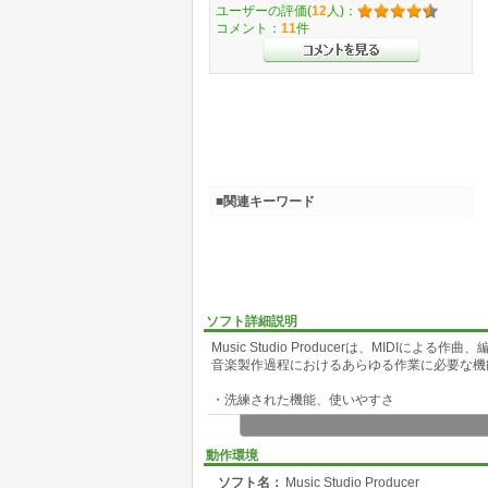
ユーザーの評価(
12
人)：
コメント：
11
件
■関連キーワード
ソフト詳細説明
Music Studio Producerは、MID
音楽製作過程におけるあらゆる作業に必要な機
・洗練された機能、使いやすさ
幾度にも及ぶバージョンアップを重ねた機能、
ックスなど、あらゆるシーンにおける作業効率
動作環境
ソフト名：
Music Studio Producer
・ASIOドライバ/VSTプラグイン対応