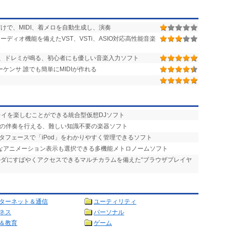
けで、MIDI、着メロを自動生成し、演奏
ーディオ機能を備えたVST、VSTi、ASIO対応高性能音楽
、ドレミが鳴る、初心者にも優しい音楽入力ソフト
ーケンサ 誰でも簡単にMIDIが作れる
プレイを楽しむことができる統合型仮想DJソフト
りの伴奏を行える、難しい知識不要の楽器ソフト
タフェースで「iPod」をわかりやすく管理できるソフト
的なアニメーション表示も選択できる多機能メトロノームソフト
ォルダにすばやくアクセスできるマルチカラムを備えた“ブラウザプレイヤ
ターネット＆通信
ユーティリティ
ネス
パーソナル
＆教育
ゲーム