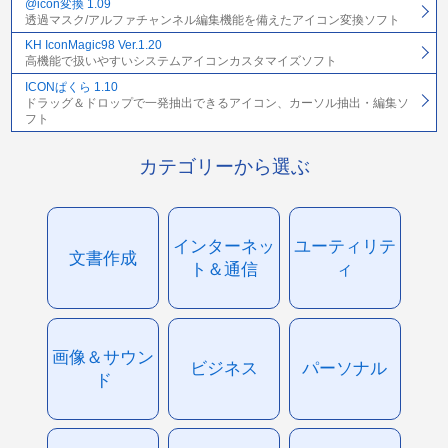
@icon変換 1.09
透過マスク/アルファチャンネル編集機能を備えたアイコン変換ソフト
KH IconMagic98 Ver.1.20
高機能で扱いやすいシステムアイコンカスタマイズソフト
ICONぱくら 1.10
ドラッグ＆ドロップで一発抽出できるアイコン、カーソル抽出・編集ソ
フト
カテゴリーから選ぶ
インターネッ
ユーティリテ
文書作成
ト＆通信
ィ
画像＆サウン
ビジネス
パーソナル
ド