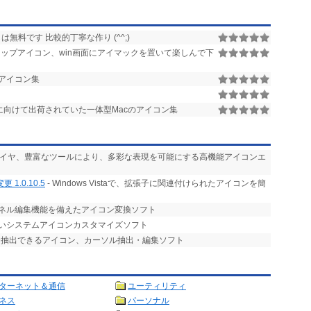
は無料です 比較的丁寧な作り (^^;)
トップアイコン、win画面にアイマックを置いて楽しんで下
4のアイコン集
向けて出荷されていた一体型Macのアイコン集
レイヤ、豊富なツールにより、多彩な表現を可能にする高機能アイコンエ
.0.10.5
- Windows Vistaで、拡張子に関連付けられたアイコンを簡
ンネル編集機能を備えたアイコン変換ソフト
すいシステムアイコンカスタマイズソフト
発抽出できるアイコン、カーソル抽出・編集ソフト
ターネット＆通信
ユーティリティ
ネス
パーソナル