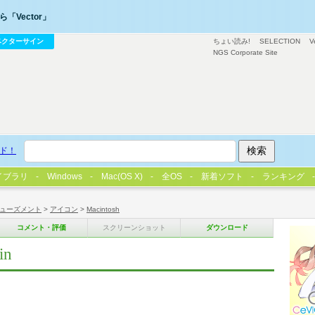
「Vector」
ベクターサイン
ちょい読み!
SELECTION
V
NGS Corporate Site
ド！
イブラリ
Windows
Mac(OS X)
全OS
新着ソフト
ランキング
ューズメント
>
アイコン
>
Macintosh
コメント・評価
スクリーンショット
ダウンロード
in