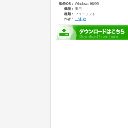
動作OS：
Windows 98/95
機種：
汎用
種類：
フリーソフト
作者：
三浦 敏