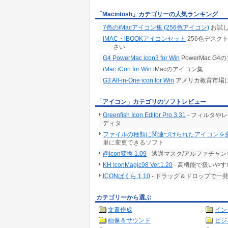
「Macintosh」カテゴリーの人気ランキング
7色のiMacアイコン集 (256色アイコン)
お試し
iMAC・iBOOKアイコンセット
256色デスク
さい
G4 PowerMac icon3 for Win
PowerMac G
iMac iCon for Win
iMacのアイコン集
G3 All-in-One icon for Win
アメリカ教育市場に
「アイコン」カテゴリのソフトレビュー
Greenfish Icon Editor Pro 3.31
- フィルタや
ディタ
ファイルの種類に関連づけられたアイコンを変更 1
単に変更できるソフト
@icon変換 1.09
- 透過マスク/アルファチャ
KH IconMagic98 Ver.1.20
- 高機能で扱いや
ICONぱくら 1.10
- ドラッグ＆ドロップで一
カテゴリーから選ぶ
文書作成
イン
画像＆サウンド
ビジ