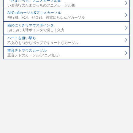
「たまごっち」アニメカーソル集
いま流行のたまごっちのアニメカーソル集
AirCraftカーソル&アニメカーソル
飛行機、F14、ゼロ戦、震電にちなんだカーソル
猫のにくきうマウスポインタ
ぷにぷに肉球ポインタで楽しく入力
ハートを狙い撃ち
乙女心をつかむポップでキュートなカーソル
重音テトマウスカーソル
重音テトのカーソル(アニメ無し)