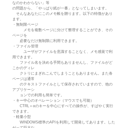
なのかわからない」等
の問題から、「やっぱり紙が一番」となってしまいます。
そんなあなたにこのメモ帳を贈ります。以下の特徴があり
ます。
・無制限ページ
メモを複数ページに分けて整理することができ、その
ページを
必要なだけ無制限に利用できます。
・ファイル管理
ユーザがファイルを意識することなく、メモ感覚で利
用できます。
ファイル名を決める手間もありませんし、ファイルがど
こかのディレ
クトリにまぎれこんでしまうこともありません。また各
ページは通常
のテキストファイルとして保存されていますので、他の
アプリケーシ
ョンでの利用も簡単です。
・キー中心のオペレーション（マウスでも可能）
CTRL＋αのキーを中心にすべての操作が、すばやく実行
できます。
・軽量小型
WINDOWS標準のAPIを利用して開発してあります。した
がって巨大な