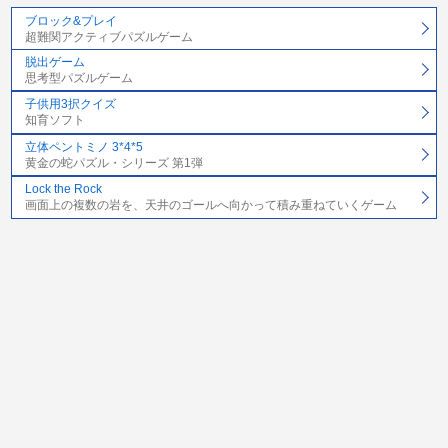
ブロック&プレイ
超難関アクティブパズルゲーム
脱出ゲーム
思考型パズルゲーム
子供用3択クイズ
知育ソフト
立体ペントミノ 3*4*5
黄金の蛇パズル・シリーズ 第1弾
Lock the Rock
画面上の複数の岩を、天井のゴールへ向かって積み重ねていくゲーム