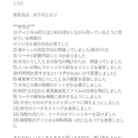
した)
改良点は、以下のとおり
***改良点***
1) ディジタル回りはじめのぼかしながら回っているように見
せている画面の
ディジタル進行方向が逆でした
2) 連チャンの判定方法が間違っていました(表示だけ)
3) リーチの回数判定にミスがありました
4) 大当たりしたときの弥七の飛びかたが、間違っていました
5) 八べいの飛んでディジタル回るタイミングを改良しました
(対空時間が長すぎるという声がおおいので変更しました)
6) 確変柄で大当たりしたときの画面を追加しました
7) 大当たり後の画面のドットずれを修正しました
8) 前回つけ忘れた裏基板改造ファイルの仕様を明記しました
9) リーチの種別を画面に表示するようにしました
10) 大当たりのログをリストボックスに残すようにしました
11) 弥七のリーチタイミングを改良しました
12) 強制大当たり、リーチのオプションキーを設けました
13) 確変時のディジタル回転時真っ白になるバグを改善しまし
た
まだおかしいところもあると思いますので、違い等をメール