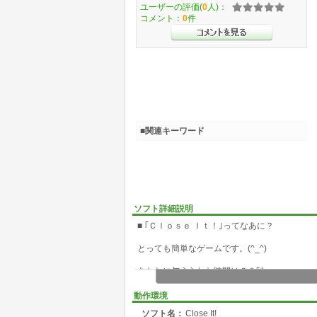
ユーザーの評価(
0
人)：
コメント：
0
件
■関連キーワード
ソフト詳細説明
■ ｢Ｃｌｏｓｅ Ｉｔ！｣ってなあに？
とっても簡単なゲームです。(^_^)
あなたに与えられた時間は６０秒。
さて、何枚のウィンドウをクローズできるかな
動作環境
ソフト名：
Close It!
■ あそびかた