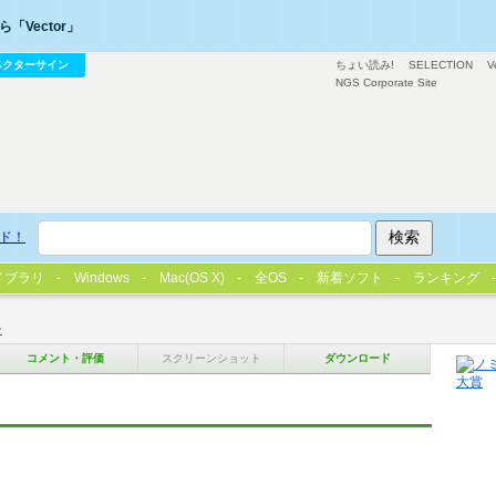
「Vector」
ベクターサイン
ちょい読み!
SELECTION
V
NGS Corporate Site
ド！
イブラリ
Windows
Mac(OS X)
全OS
新着ソフト
ランキング
ン
コメント・評価
スクリーンショット
ダウンロード