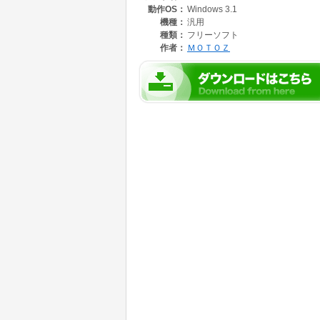
動作OS：
Windows 3.1
まず、プログラムマネージャかファイルマネージャから 
機種：
汎用
起動してください。
種類：
フリーソフト
作者：
ＭＯＴＯＺ
Game→Start でゲーム開始です。
あとは６０秒間ひたすら子ウィンドウをクロー