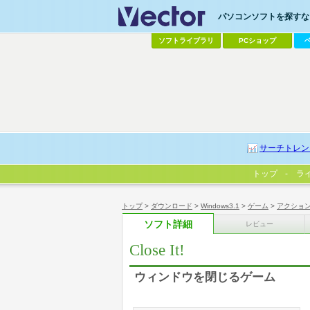
パソコンソフトを探すなら
ソフトライブラリ
PCショップ
サーチトレン
トップ
ラ
トップ
>
ダウンロード
>
Windows3.1
>
ゲーム
>
アクショ
ソフト詳細
レビュー
Close It!
ウィンドウを閉じるゲーム