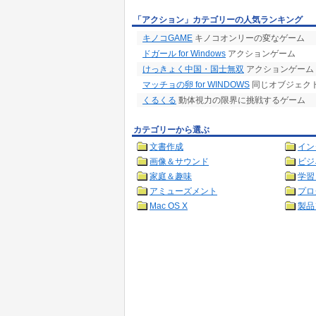
「アクション」カテゴリーの人気ランキング
キノコGAME
キノコオンリーの変なゲーム
ドガール for Windows
アクションゲーム
けっきょく中国・国士無双
アクションゲーム
マッチョの卵 for WINDOWS
同じオブジェク
くるくる
動体視力の限界に挑戦するゲーム
カテゴリーから選ぶ
文書作成
イン
画像＆サウンド
ビジ
家庭＆趣味
学習
アミューズメント
プロ
Mac OS X
製品