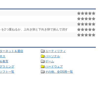
トを2つ重ねるか、上向き卵と下向き卵で挟んで消す
ターネット＆通信
ユーティリティ
ネス
パーソナル
＆教育
ゲーム
グラミング
ハードウェア
ソフト一覧
その他、全OS用一覧