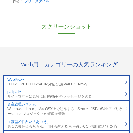
作者：
フリースタイル
スクリーンショット
「Web用」カテゴリーの人気ランキング
WebProxy
HTTP1.0/1.1 HTTPS/FTP 対応 汎用Perl CGI Proxy
patipati+
サイト管理人に気軽に応援(拍手)やメッセージを送る
資産管理システム
Windows、Linux、MacOSX上で動作する、Servlet+JSPのWebアプリケ
ーション プロジェクトの資産を管理
血液型相性占い「あいそ」
男女の異性はもちろん、同性も占える 相性占いCGI 携帯電話4社対応