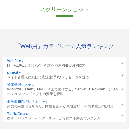
スクリーンショット
「Web用」カテゴリーの人気ランキング
WebProxy
HTTP1.0/1.1 HTTPS/FTP 対応 汎用Perl CGI Proxy
patipati+
サイト管理人に気軽に応援(拍手)やメッセージを送る
資産管理システム
Windows、Linux、MacOSX上で動作する、Servlet+JSPのWebアプリケ
ーション プロジェクトの資産を管理
血液型相性占い「あいそ」
男女の異性はもちろん、同性も占える 相性占いCGI 携帯電話4社対応
Traffic Creator
携帯・パソコン・インターネットから簡単予約受付システム