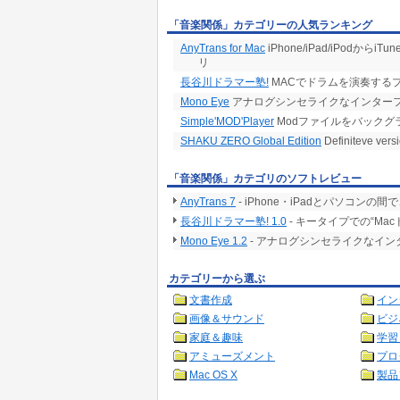
「音楽関係」カテゴリーの人気ランキング
AnyTrans for Mac
iPhone/iPad/iPod
リ
長谷川ドラマー塾!
MACでドラムを演奏するプ
Mono Eye
アナログシンセライクなインター
Simple'MOD'Player
Modファイルをバックグ
SHAKU ZERO Global Edition
Definiteve versi
「音楽関係」カテゴリのソフトレビュー
AnyTrans 7
- iPhone・iPadとパソコ
長谷川ドラマー塾! 1.0
- キータイプでの“M
Mono Eye 1.2
- アナログシンセライクなイ
カテゴリーから選ぶ
文書作成
イン
画像＆サウンド
ビジ
家庭＆趣味
学習
アミューズメント
プロ
Mac OS X
製品