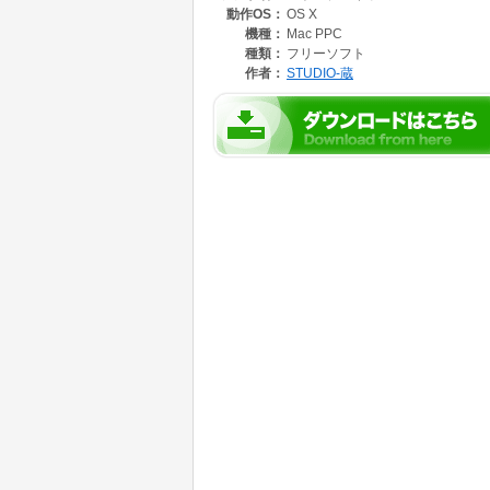
動作OS：
OS X
機種：
Mac PPC
種類：
フリーソフト
作者：
STUDIO-蔵