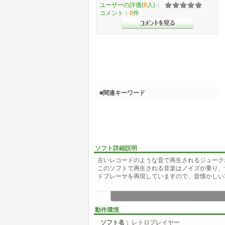
ユーザーの評価(
0
人)：
コメント：
0
件
■関連キーワード
ソフト詳細説明
古いレコードのような音で再生されるジューク
このソフトで再生される音楽はノイズが乗り、
ドプレーヤを再現していますので、昔懐かしい
動作環境
ソフト名：
レトロプレイヤー