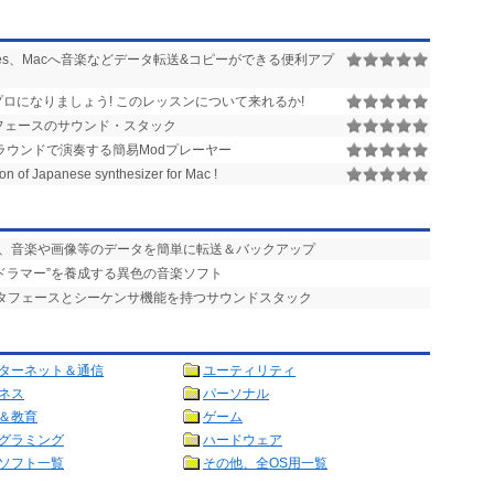
からiTunes、Macへ音楽などデータ転送&コピーができる便利アプ
ロになりましょう! このレッスンについて来れるか!
フェースのサウンド・スタック
ラウンドで演奏する簡易Modプレーヤー
on of Japanese synthesizer for Mac !
ンの間で、音楽や画像等のデータを簡単に転送＆バックアップ
acドラマー”を養成する異色の音楽ソフト
ンタフェースとシーケンサ機能を持つサウンドスタック
ターネット＆通信
ユーティリティ
ネス
パーソナル
＆教育
ゲーム
グラミング
ハードウェア
ソフト一覧
その他、全OS用一覧