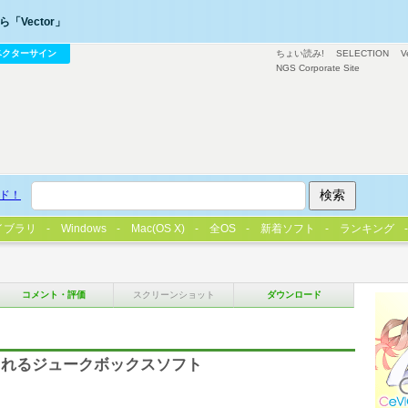
「Vector」
ベクターサイン
ちょい読み!
SELECTION
V
NGS Corporate Site
ド！
イブラリ
Windows
Mac(OS X)
全OS
新着ソフト
ランキング
コメント・評価
スクリーンショット
ダウンロード
されるジュークボックスソフト