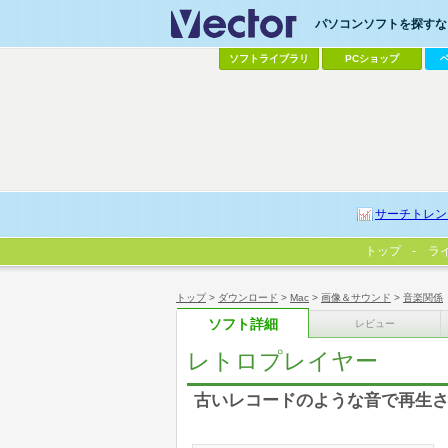
パソコンソフトを探すなら
ソフトライブラリ
PCショップ
サーチトレン
トップ
ラ
トップ
>
ダウンロード
>
Mac
>
画像＆サウンド
>
音楽関係
ソフト詳細
レビュー
レトロプレイヤー
古いレコードのような音で再生