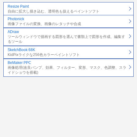
Resize Paint
自由に拡大し描き込む、透明色も扱えるペイントソフト
Photonick
画像ファイルの変換、画像のレタッチや合成
ADraw
ツールウィンドウで描画する図形を選んで書類上で図形を作成、編集す
るツール
SketchBook 68K
KidPixライクな256色カラーペイントソフト
BeMaker PPC
画像処理(改良バンプ、効果、フィルター、変形、マスク、色調整、スラ
イドショウを搭載)