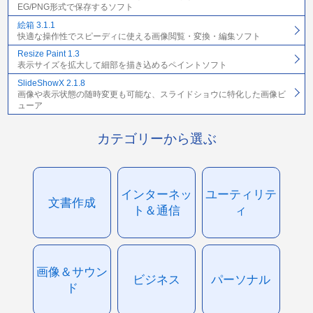
EG/PNG形式で保存するソフト
絵箱 3.1.1
快適な操作性でスピーディに使える画像閲覧・変換・編集ソフト
Resize Paint 1.3
表示サイズを拡大して細部を描き込めるペイントソフト
SlideShowX 2.1.8
画像や表示状態の随時変更も可能な、スライドショウに特化した画像ビ
ューア
カテゴリーから選ぶ
インターネッ
ユーティリテ
文書作成
ト＆通信
ィ
画像＆サウン
ビジネス
パーソナル
ド