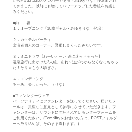
からMaruStudioのメンバーである「みゆきりな」が派遣され
てきました。以前にも増してパワーアップした番組をお楽し
みください。
■内 容
１．オープニング「18歳ギャル・みゆきりな」登場！
２．カクテルパーティ
出演者個人のコーナー。緊張しまくったみたいです。
３．ミニドラマ【わーいわーい 道に迷っちゃった】
温泉旅行に出かけた3人組。あれ？道がわからなくなっちゃっ
た！そりゃもう大騒ぎさ。
４．エンディング
あ～あ、楽しかった。（りな）
■ファンレターウェア
パーソナリティにファンレターを送ってください。届いたメ
ールは、貴重なご意見として参考にさせていただきます。フ
ァンレターは、サウンドに同梱されているレターフォームを
ご利用ください。(ComNiftyをお使いの方は、POSTフォルダ
ーへ放り込めば、そのまま送れます。)