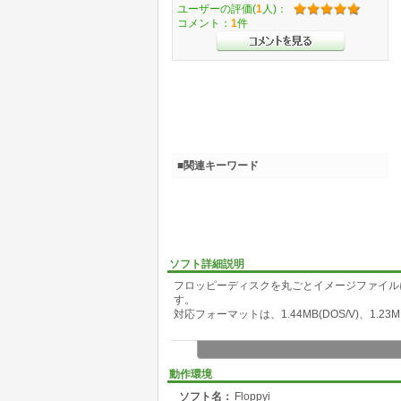
ユーザーの評価(
1
人)：
コメント：
1
件
■関連キーワード
ソフト詳細説明
フロッピーディスクを丸ごとイメージファイル
す。
対応フォーマットは、1.44MB(DOS/V)、1.23MB(
動作環境
ソフト名：
Floppyi