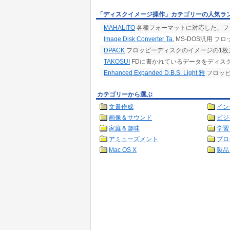
「ディスクイメージ操作」カテゴリーの人気ラ
MAHALITO
各種フォーマットに対応した、フ
Image Disk Converter Ta.
MS-DOS汎用 
DPACK
フロッピーディスクのイメージの1枚
TAKOSUI
FDに書かれているデータをディス
Enhanced Expanded D.B.S. Light 雅
フロッピ
カテゴリーから選ぶ
文書作成
イン
画像＆サウンド
ビジ
家庭＆趣味
学習
アミューズメント
プロ
Mac OS X
製品