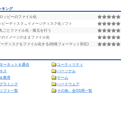
ンキング
ロッピーのファイル化
フロッピーディスク→イメージディスク化ソフト
丸ごとファイル化・復元を行う
クのイメージのままファイル化
ーディスクをファイル化する(特殊フォーマット対応)
ターネット＆通信
ユーティリティ
ネス
パーソナル
＆教育
ゲーム
グラミング
ハードウェア
ソフト一覧
その他、全OS用一覧