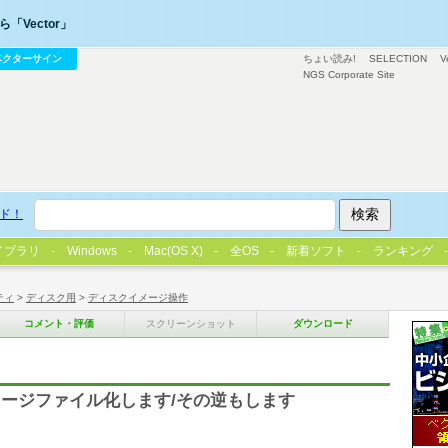
「Vector」
ベクターサイン
ちょい読み!
SELECTION
V
NGS Corporate Site
ド！
イブラリ
Windows
Mac(OS X)
全OS
新着ソフト
ランキング
ティ
>
ディスク用
>
ディスクイメージ操作
コメント・評価
スクリーンショット
ダウンロード
ージファイル化します/その逆もします