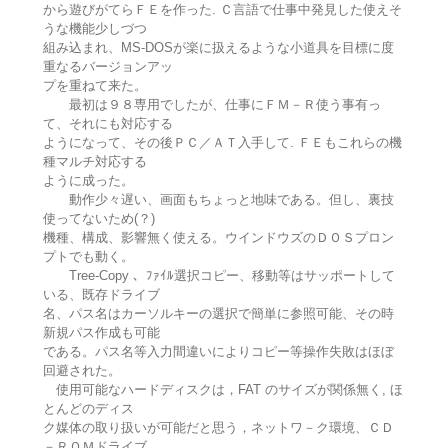
から遊びがてらＦＥを作った. Ｃ言語で仕事中発見した使えそ
うな機能少しづつ
組み込まれ、MS-DOSが楽に扱えるような小道具を目標に度
重なるバージョンアッ
プを重ねて来た。
最初は９８専用でしたが、仕事にＦＭ－Ｒ使う事有っ
て、それにも対応する
ようになって、その後ＰＣ／ＡＴ入手して. ＦＥもこれらの機
種マルチ対応する
ように成った。
動作少々遅い、画面もちょっと地味である。但し、裏技
使ってないため(？)
機種、構成、影響無く使える。ウインドウズのＤＯＳプロン
プトでも動く。
Tree-Copy 、ﾌｧｲﾙ選択コピー、移動等はサッポートして
いる、既存ドライブ
名、パス名はカーソルキーの選択で簡単に参照可能、その時
新規パス作成も可能
である。パス名等入力間違いによりコピー等操作失敗はほぼ
回避された。
使用可能なハードディスクは，FAT のサイズが関係無く, ほ
とんどのディス
ク媒体の取り扱いが可能だと思う，ネットワ－ク環境、ＣＤ
－ＲＯＭドライブ、