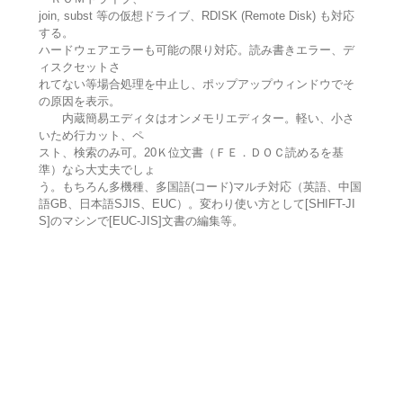
join, subst 等の仮想ドライブ、RDISK (Remote Disk) も対応
する。
ハードウェアエラーも可能の限り対応。読み書きエラー、デ
ィスクセットさ
れてない等場合処理を中止し、ポップアップウィンドウでそ
の原因を表示。
内蔵簡易エディタはオンメモリエディター。軽い、小さ
いため行カット、ペ
スト、検索のみ可。20Ｋ位文書（ＦＥ．ＤＯＣ読めるを基
準）なら大丈夫でしょ
う。もちろん多機種、多国語(コード)マルチ対応（英語、中国
語GB、日本語SJIS、EUC）。変わり使い方として[SHIFT-JI
S]のマシンで[EUC-JIS]文書の編集等。