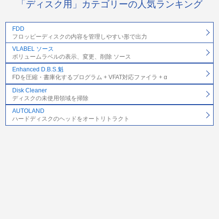
「ディスク用」カテゴリーの人気ランキング
FDD
フロッピーディスクの内容を管理しやすい形で出力
VLABEL ソース
ボリュームラベルの表示、変更、削除 ソース
Enhanced D.B.S.魁
FDを圧縮・書庫化するプログラム + VFAT対応ファイラ + α
Disk Cleaner
ディスクの未使用領域を掃除
AUTOLAND
ハードディスクのヘッドをオートリトラクト