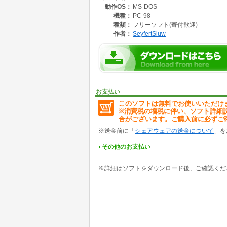
動作OS：
MS-DOS
そこで同じ属性のをくっつけて小規模に破壊し
機種：
PC-98
種類：
フリーソフト(寄付歓迎)
作者：
SeyfertSluw
お支払い
このソフトは無料でお使いいただけ
※消費税の増税に伴い、ソフト詳細
合がございます。ご購入前に必ずご
※送金前に「
シェアウェアの送金について
」を
その他のお支払い
※詳細はソフトをダウンロード後、ご確認くだ