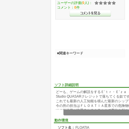
ユーザーの評価(
0
人)：
コメント：
0
件
■関連キーワード
ソフト詳細説明
どーも、ゲームの解説をするＥ’ｔｒ・Ｅ’ｚａ
Studio QUASARクレジットで落ちてくる奴で
これでも最新の人工知能を積んだ最新のシップ
今の所の担当はＦＬＯＡＴＩＡ星系での危険物
その輸送艦が主星ＦＬＯＡＴＩＡで事故を起こ
決して私の責任じゃありません。故意の攻撃を
収されるわけじゃありません。
動作環境
幸い主星ＦＬＯＡＴＩＡは惑星表面の９０％が
ソフト名：
FLOATIA
と大爆発しちゃうんです。