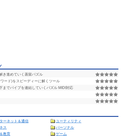
グ
解き進めていく蒸留パズル
ワード)をスピーディーに解くツール
までパイプを連結していくパズル MIDI対応
ターネット＆通信
ユーティリティ
ネス
パーソナル
＆教育
ゲーム