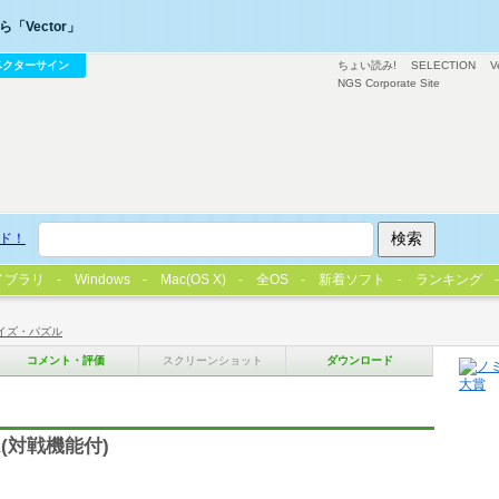
「Vector」
ベクターサイン
ちょい読み!
SELECTION
V
NGS Corporate Site
ド！
イブラリ
Windows
Mac(OS X)
全OS
新着ソフト
ランキング
イズ・パズル
コメント・評価
スクリーンショット
ダウンロード
(対戦機能付)