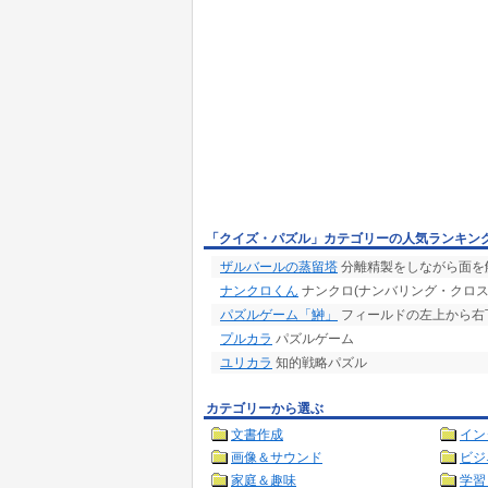
「クイズ・パズル」カテゴリーの人気ランキン
ザルバールの蒸留塔
分離精製をしながら面を
ナンクロくん
ナンクロ(ナンバリング・クロス
パズルゲーム「鰰」
フィールドの左上から右下
プルカラ
パズルゲーム
ユリカラ
知的戦略パズル
カテゴリーから選ぶ
文書作成
イン
画像＆サウンド
ビジ
家庭＆趣味
学習