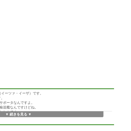
（イーツァ・イーザ）です。
す。
サポータなんですよ。
輸送艦なんですけどね。
したんです。
▼ 続きを見る ▼
受けたんじゃないかって考えてますけどかといって積んでた危険物が回
水面なんで最悪の事態はまのがれましたが大気中であんまり積みすぎる