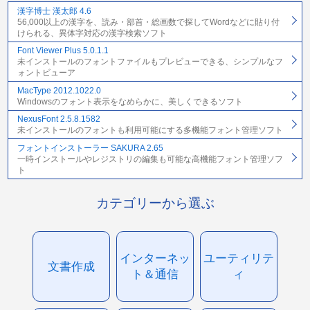
漢字博士 漢太郎 4.6
56,000以上の漢字を、読み・部首・総画数で探してWordなどに貼り付
けられる、異体字対応の漢字検索ソフト
Font Viewer Plus 5.0.1.1
未インストールのフォントファイルもプレビューできる、シンプルなフ
ォントビューア
MacType 2012.1022.0
Windowsのフォント表示をなめらかに、美しくできるソフト
NexusFont 2.5.8.1582
未インストールのフォントも利用可能にする多機能フォント管理ソフト
フォントインストーラー SAKURA 2.65
一時インストールやレジストリの編集も可能な高機能フォント管理ソフ
ト
カテゴリーから選ぶ
インターネッ
ユーティリテ
文書作成
ト＆通信
ィ