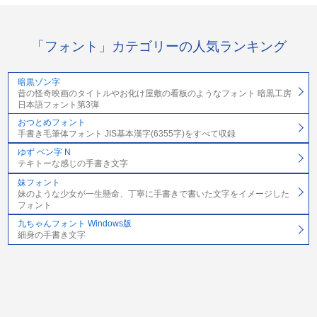
「フォント」カテゴリーの人気ランキング
暗黒ゾン字
昔の怪奇映画のタイトルやお化け屋敷の看板のようなフォント 暗黒工房
日本語フォント第3弾
おつとめフォント
手書き毛筆体フォント JIS基本漢字(6355字)をすべて収録
ゆず ペン字 N
テキトーな感じの手書き文字
妹フォント
妹のような少女が一生懸命、丁寧に手書きで書いた文字をイメージした
フォント
九ちゃんフォント Windows版
細身の手書き文字