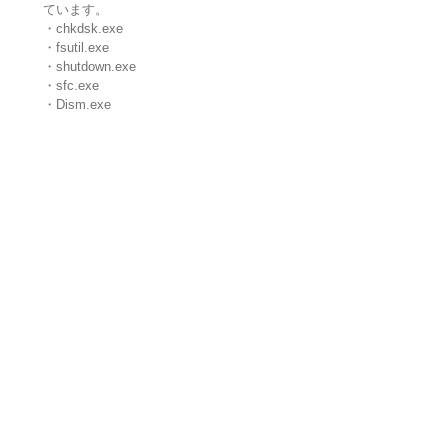
ています。
・chkdsk.exe
・fsutil.exe
・shutdown.exe
・sfc.exe
・Dism.exe