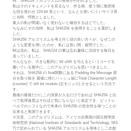
時、SHA224 アルゴリズムの発表が行われました。
私はそのドキュメントを見るなり、作る側、使う側に無意味
な頭を使わせ 224 bit 長という、なんとも使いにくいサイズ長
に当時、愕然としました。
素人の私が間違いなく使わないと確信するほどでした。
ちなみにその当時、私は SHA256 を使用することを選択しま
した。
SHA256 アルゴリズムを考え付く頭の良い方々が、なぜこの
ような変更を用いたのか、私には長い間、疑問でした...
時は流れ、私は、SHA224 の事は忘れ趣味に没頭する毎日を
送っていました。
そんななか、大きな配列に bit shift を与えるというコードを
書いている最中に、このアルゴリズムを思いつきました。
それは、SHA256 の final関数にある Padding the Message 部
分を取り除き 最後に得たハッシュ値にTotal Character Length
(counter) で left bit modulo (左モジュロ) させるという方法で
す。
最後の最後だけにこの演算が入るだけであれば SHA256 と比
べて処理速度はそれほど気にならないと仮定でき、ビットレ
ベルでのシフトなので本来の SHA256 の安全性を保つことが
出来ると推測できます。
※注意、このアルゴリズムは、アメリカ合衆国の国立標準技
術研究所 (National Institute of Standards and Technology, NIS
T)で定められている SHA256 アルゴリズムを母体とし二次創