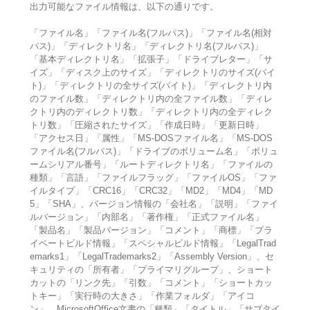
出力可能なファイル情報は、以下の通りです。
「ファイル名」「ファイル名(フルパス)」「ファイル名(相対
パス)」「ディレクトリ名」「ディレクトリ名(フルパス)」
「基本ディレクトリ名」「拡張子」「ドライブレター」「サ
イズ」「ディスク上のサイズ」「ディレクトリのサイズ(バイ
ト)」「ディレクトリの全サイズ(バイト)」「ディレクトリ内
のファイル数」「ディレクトリ内の全ファイル数」「ディレ
クトリ内のディレクトリ数」「ディレクトリ内の全ディレク
トリ数」「圧縮されたサイズ」「作成日時」「更新日時」
「アクセス日」「属性」「MS-DOSファイル名」「MS-DOS
ファイル名(フルパス)」「ドライブのボリューム名」「ボリュ
ームシリアル番号」「ルートディレクトリ名」「ファイルの
種類」「言語」「ファイルフラッグ」「ファイルOS」「ファ
イルタイプ」「CRC16」「CRC32」「MD2」「MD4」「MD
5」「SHA」、バージョン情報の「会社名」「説明」「ファイ
ルバージョン」「内部名」「著作権」「正式ファイル名」
「製品名」「製品バージョン」「コメント」「商標」「プラ
イベートビルド情報」「スペシャルビルド情報」「LegalTrad
emarks1」「LegalTrademarks2」「Assembly Version」、セ
キュリティの「所有者」「プライマリグループ」、ショート
カットの「リンク先」「引数」「コメント」「ショートカッ
トキー」「実行時の大きさ」「作業フォルダ」「アイコ
ン」、MicrosoftOffice文書の「種類」「タイトル」「サブタイ