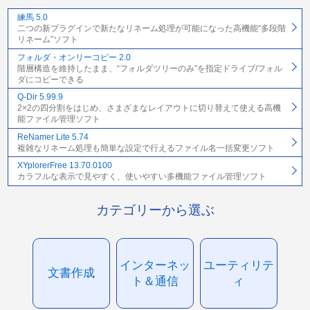
練馬 5.0
二つの新プラグインで新たなリネーム処理が可能になった高機能“多段階
リネーム”ソフト
フォルダ・オンリーコピー 2.0
階層構造を維持したまま、“フォルダツリーのみ”を指定ドライブ/フォル
ダにコピーできる
Q-Dir 5.99.9
2×2の四分割をはじめ、さまざまなレイアウトに切り替えて使える高機
能ファイル管理ソフト
ReNamer Lite 5.74
複雑なリネーム処理も簡単な設定で行えるファイル名一括変更ソフト
XYplorerFree 13.70.0100
カラフルな表示で見やすく、使いやすい多機能ファイル管理ソフト
カテゴリーから選ぶ
インターネッ
ユーティリテ
文書作成
ト＆通信
ィ