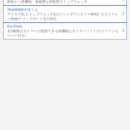
軽快かつ高機能・高精度な常駐型ストップウォッチ
StopWatchやすくん
アナログ針 ストップウォッチ&カウントダウンタイマ&時計 タスクトレ
イ格納/グリップボード出力対応
EcoTimer
全5種類のタイマーが使用できる高機能なタイマーソフト(スクリーンセ
ーバー付き)