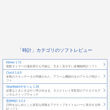
「時計」カテゴリのソフトレビュー
Ktimer 1.72
複数タイマーの連続実行も可能な、大きく見やすい多機能時計ソフト
ClocX 1.6.0
多数のスキンデータが同梱された、アラーム機能付きのアナログ時計ソ
フト
StopWatchやすくん 1.26
必要なときにすばやく呼び出せる、タスクトレイ常駐型のアナログ＆デ
ジタルストップウォッチ
窓枠時計 3.2.2
日時をはじめとした多彩な情報をアクティブタイトルバーに表示する時
計ソフト