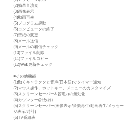
(2)効果音演奏
(3)画像表示
(4)動画再生
(5)プログラム起動
(6)コンピュータの終了
(7)壁紙の変更
(8)メール送信
(9)メールの着信チェック
(10)ファイル削除
(11)ファイルコピー
(12)Web更新チェック
■その他機能
(1)動くキャラクタと音声(日本語)でタイマー通知
(2)マウス操作、ホットキー、メニューのカスタマイズ
(3)スクリーンセーバー&省電力の無効化
(4)カウンター(計数器)
(5)スクリーンセーバー(画像表示/音楽再生/動画再生/メッセー
ジ表示/時計)
(6)TV番組表